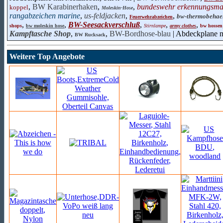
,
BW Karabinerhaken
,
,
bundeswehr erkennungsma
koppel
Moleskin-Hose
rangabzeichen marine
,
us-feldjacken
,
,
bw-thermobehael
Feuerwehrabzeichen
,
,
BW-Seesackverschluß
,
,
,
shops
bw moleskin hose
Stirnlampe
army clothes
bw hossen
Kampftasche Shop
,
,
BW-Bordhose-blau
| Abdeckplane m
BW Rucksack
Weitere Top Angebote