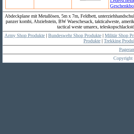
Abdeckplane mit Metallösen, 5m x 7m, Feldbett, unterziehhandschuhe,
panzer kombi, Abziehstein, BW Waeschesack, takticalweste, amerika
tactical weste umarex, teleskopschlackstö
Army Shop Produkte
|
Bundeswehr Shop Produkte
|
Militär Shop P
Produkte
|
Trekking Produ
Pagera
Copyright