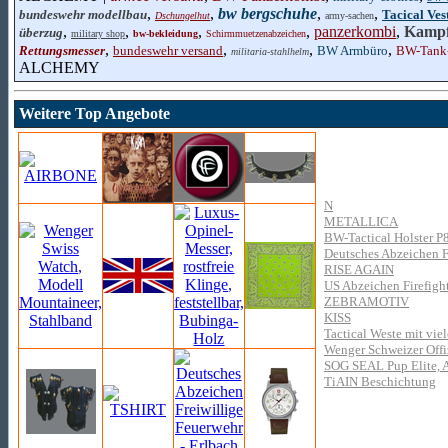
,
,
bw bergschuhe
,
,
bundeswehr modellbau
Tacical Ves
Dschungelhut
army-sachen
,
,
,
,
panzerkombi
,
Kampf
überzug
military shop
bw-bekleidung
Schirmmuetzenabzeichen
,
,
,
,
Rettungsmesser
bundeswehr versand
BW Armbüro
BW-Tank
militaria-stahlhelm
ALCHEMY
Weitere Top Angebote
N
METALLICA
BW-Tactical Holster P8
Deutsches Abzeichen Fr
RISE AGAIN
US Abzeichen Firefigh
ZEBRAMOTIV
KISS
Tactical Weste mit vie
Wenger Schweizer Offizi
SOG SEAL Pup Elite, A
TiAIN Beschichtung