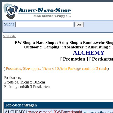
Suche
Startseite
BW Shop :: Nato Shop :: Army Shop :: Bundeswehr Shop 
Outdoor :: Camping :: Abenteurer :: Ausrüstung :
ALCHEMY
[
Promotion
] [
Postkarte
(
Postcards, Size apprx. 15cm x 10,5cm Package contains 3 cards
)
Postkarten,
Größe ca. 15cm x 10,5cm
Packung enthält 3 Postkarten
Top-Suchanfragen
ALCHEMY |
armee versand
,
BW-Panzerkombi
,
,
military-clothes
bw-