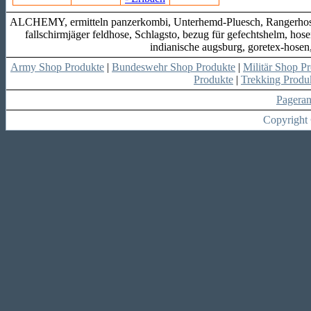
ALCHEMY, ermitteln panzerkombi, Unterhemd-Pluesch, Rangerhose, 
fallschirmjäger feldhose, Schlagsto, bezug für gefechtshelm, ho
indianische augsburg, goretex-hosen
Army Shop Produkte
|
Bundeswehr Shop Produkte
|
Militär Shop P
Produkte
|
Trekking Produ
Pagera
Copyright