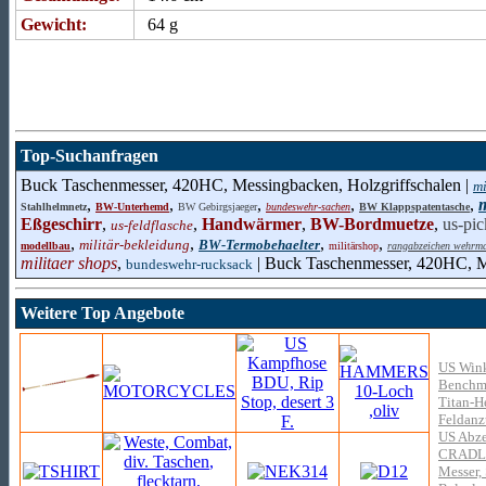
Gewicht:
64 g
Top-Suchanfragen
Buck Taschenmesser, 420HC, Messingbacken, Holzgriffschalen |
mi
,
,
,
,
,
m
Stahlhelmnetz
BW-Unterhemd
BW Gebirgsjaeger
bundeswehr-sachen
BW Klappspatentasche
Eßgeschirr
,
,
Handwärmer
,
BW-Bordmuetze
,
us-pic
us-feldflasche
,
,
,
,
militär-bekleidung
BW-Termobehaelter
modellbau
militärshop
rangabzeichen wehrm
militaer shops
,
| Buck Taschenmesser, 420HC, M
bundeswehr-rucksack
Weitere Top Angebote
US Wink
Benchma
Titan-H
Feldanz
US Abze
CRADLE
Messer, 