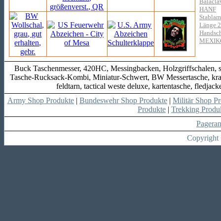
Balacla
HANF
Stablam
Länge 
Handsch
MEXIK
Buck Taschenmesser, 420HC, Messingbacken, Holzgriffschalen, sext
Tasche-Rucksack-Kombi, Miniatur-Schwert, BW Messertasche, kra
feldtarn, tactical weste deluxe, kartentasche, fled
Army Shop Produkte
|
Bundeswehr Shop Produkte
|
Militär Shop P
Produkte
|
Trekking Produ
Pagera
Copyright