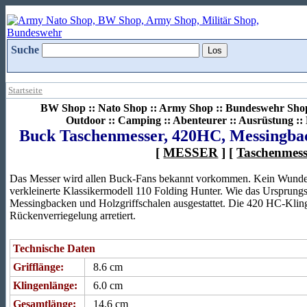
Suche
Startseite
BW Shop :: Nato Shop :: Army Shop :: Bundeswehr Shop 
Outdoor :: Camping :: Abenteurer :: Ausrüstung :
Buck Taschenmesser, 420HC, Messingbac
[
MESSER
] [
Taschenmess
Das Messer wird allen Buck-Fans bekannt vorkommen. Kein Wunder,
verkleinerte Klassikermodell 110 Folding Hunter. Wie das Ursprungs
Messingbacken und Holzgriffschalen ausgestattet. Die 420 HC-Klin
Rückenverriegelung arretiert.
Technische Daten
Grifflänge:
8.6 cm
Klingenlänge:
6.0 cm
Gesamtlänge:
14.6 cm