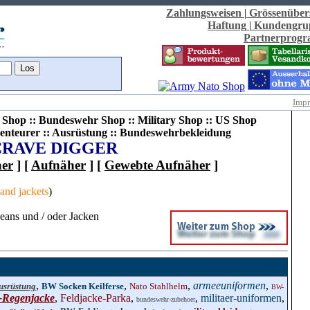
Zahlungsweisen
|
Grössenüber
Haftung
|
Kundengru
Partnerprog
Imp
Shop :: Bundeswehr Shop :: Military Shop :: US Shop
enteurer :: Ausrüstung :: Bundeswehrbekleidung
CRAVE DIGGER
her
] [
Aufnäher
] [
Gewebte Aufnäher
]
and jackets
)
eans und / oder Jacken
,
,
,
armeeuniformen
,
usrüstung
BW Socken Keilferse
Nato Stahlhelm
BW-
Regenjacke
,
Feldjacke-Parka
,
,
militaer-uniformen
,
bundeswehr-zubehoer