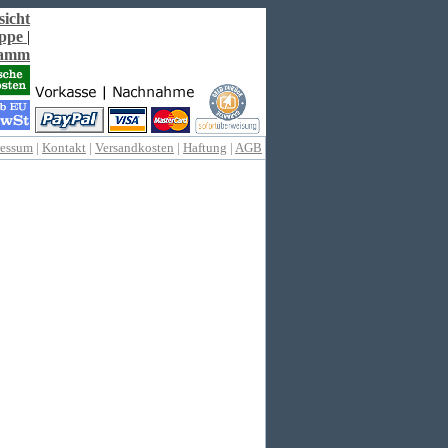
sicht
ppe
|
ramm
ressum
|
Kontakt
|
Versandkosten
|
Haftung
|
AGB