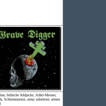
u, britische feldjacke, Adler-Messer,
ack, Schirmmuetze, army zubehoer, armee
l