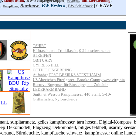
,
,
,
,
,
g
BW-Feldjaegerkoppel
militaerkleidung
Shellys 10-loch
bw koppel
,
,
Bordhose
,
BW-Besteck
,
| CRAVE
BW-Schlafsack
e
Kampfhose
TSHIRT
Hüfttasche mit Trinkflasche,0.5 ltr. schwarz neu
STREIFEN
OBITUARY
CYPRESS HILL
GOTHIC FINGERRING
Aufnäher,DPSG BEZIRKS SOESTHAMM
US Abzeichen Firefighter - Brooke County west virginia
Recurve Bogenset für Einsteiger, mit Zubehör
LEDERARMBAND
Smith & Wesson Kampfmesser, 440 Stahl, G-10-
Griffschalen, Nylonscheide
 surpltarnnetz, geiles kampfmesser, tarn hosen, Digital-Kompass, bla
Jeep-Dekomodell, Flugzeug-Dekomodell, biliges feldbett, usarmy-sees
versand, Stirnleuchte, kampftasche schwarz, kampfmesser online hande