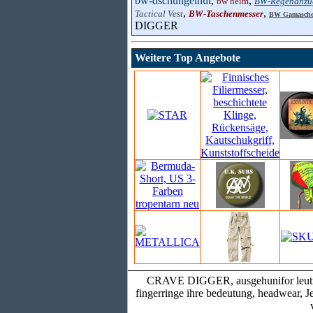
bw-dschungelhut
,
,
bw helm
BW-Regenanzu
,
,
Tactical Vest
BW-Taschenmesser
BW Gamasch
DIGGER
Weitere Top Angebote
CRAVE DIGGER, ausgehunifor leutnant,
fingerringe ihre bedeutung, headwear, 