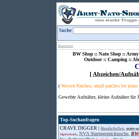
Suche
Startseite
BW Shop :: Nato Shop :: Army 
Outdoor :: Camping :: Ab
[
Abzeichen/Aufnä
(
Woven Patches, small patches for jeans 
Gewebte Aufnäher, kleine Aufnäher für J
Top-Suchanfragen
CRAVE DIGGER |
,
Handschellen
army-a
,
NVA Sturmgepäcktasche
,
BW-
Jägerrucksack