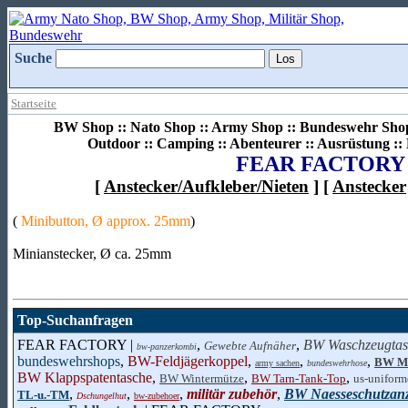
Suche
Startseite
BW Shop :: Nato Shop :: Army Shop :: Bundeswehr Shop 
Outdoor :: Camping :: Abenteurer :: Ausrüstung :
FEAR FACTORY
[
Anstecker/Aufkleber/Nieten
] [
Anstecker
(
Minibutton, Ø approx. 25mm
)
Minianstecker, Ø ca. 25mm
Top-Suchanfragen
FEAR FACTORY |
,
,
BW Waschzeugtas
Gewebte Aufnäher
bw-panzerkombi
bundeswehrshops
,
BW-Feldjägerkoppel
,
,
,
BW Me
army sachen
bundeswehrhose
BW Klappspatentasche
,
,
,
BW Wintermütze
BW Tarn-Tank-Top
us-uniform
,
,
,
militär zubehör
,
BW Naesseschutzan
TL-u.-TM
Dschungelhut
bw-zubehoer