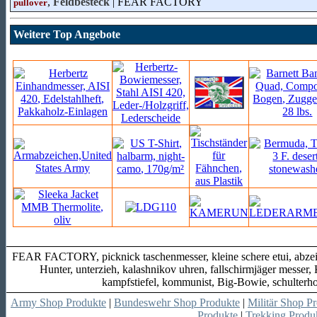
,
Feldbesteck
| FEAR FACTORY
pullover
Weitere Top Angebote
FEAR FACTORY, picknick taschenmesser, kleine schere etui, abze
Hunter, unterzieh, kalashnikov uhren, fallschirmjäger messer, 
kampfstiefel, kommunist, Big-Bowie, schulterh
Army Shop Produkte
|
Bundeswehr Shop Produkte
|
Militär Shop P
Produkte
|
Trekking Produ