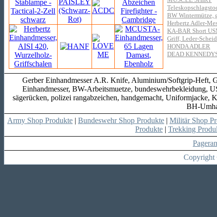
Teleskopschlagstoc
BW Wintermütze, g
Herbertz Adler-Mes
KA-BAR Short USMC
Griff, Leder-Schei
HONDA ADLER
DEAD KENNEDY
Gerber Einhandmesser A.R. Knife, Aluminium/Softgrip-Heft, Gür
Einhandmesser, BW-Arbeitsmuetze, bundeswehrbekleidung, US-
sägerücken, polizei rangabzeichen, handgemacht, Uniformjacke, K
BH-Umhae
Army Shop Produkte
|
Bundeswehr Shop Produkte
|
Militär Shop P
Produkte
|
Trekking Produ
Pagera
Copyright