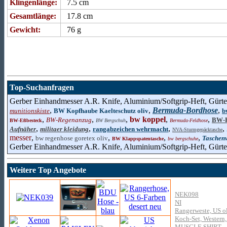
Klingenlänge:
7.5 cm
Gesamtlänge:
17.8 cm
Gewicht:
76 g
Top-Suchanfragen
Gerber Einhandmesser A.R. Knife, Aluminium/Softgrip-Heft, Gürtel
,
,
Bermuda-Bordhose
,
munitionskiste
BW Kopfhaube Kaelteschutz oliv
b
,
,
,
bw koppel
,
,
BW-Regenanzug
BW-K
BW-Eßbesteck
BW Bergschuh
Bermuda-Feldhose
,
,
,
,
Aufnäher
militaer kleidung
rangabzeichen wehrmacht
NVA-Sturmgepäcktasche
messer
,
,
,
,
bw regenhose goretex oliv
Taschen
BW Klappspatentasche
bw bergschuhe
Gerber Einhandmesser A.R. Knife, Aluminium/Softgrip-Heft, Gürte
Weitere Top Angebote
NEK098
NI
Rangerweste, US o
Koch-Set, Western, 
MUSCLE SHIRT