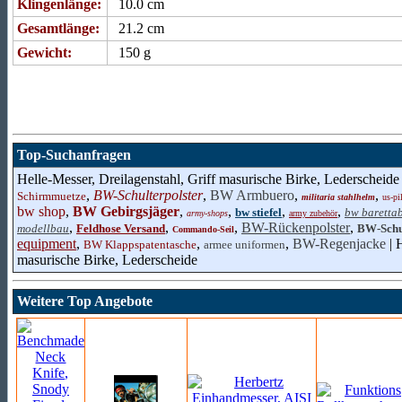
Klingenlänge:
10.0 cm
Gesamtlänge:
21.2 cm
Gewicht:
150 g
Top-Suchanfragen
Helle-Messer, Dreilagenstahl, Griff masurische Birke, Lederscheide
,
BW-Schulterpolster
,
BW Armbuero
,
,
Schirmmuetze
militaria stahlhelm
us-pi
bw shop
,
BW Gebirgsjäger
,
,
,
,
bw stiefel
bw baretta
army-shops
army zubehör
,
,
,
BW-Rückenpolster
,
modellbau
Feldhose Versand
BW-Schul
Commando-Seil
equipment
,
,
,
BW-Regenjacke
| 
BW Klappspatentasche
armee uniformen
masurische Birke, Lederscheide
Weitere Top Angebote