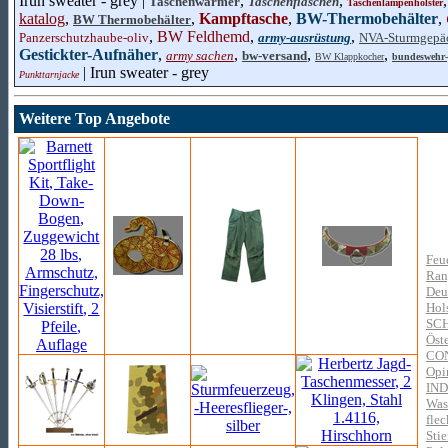
Irun sweater - grey |
,
,
Taschenwärmer
Taschenflaschen
Taschenlampenholster
katalog
,
,
Kampftasche
,
BW-Thermobehälter
,
BW Thermobehälter
,
BW Feldhemd
,
,
Panzerschutzhaube-oliv
army-ausrüstung
NVA-Sturmgepä
Gestickter-Aufnäher
,
,
,
,
army sachen
bw-versand
BW Klappkocher
bundeswehr-
| Irun sweater - grey
Punkttarnjacke
Weitere Top Angebote
Feu
Ran
Deu
Hol
SC
Öste
CO
Opin
IN
Was
flec
Sti