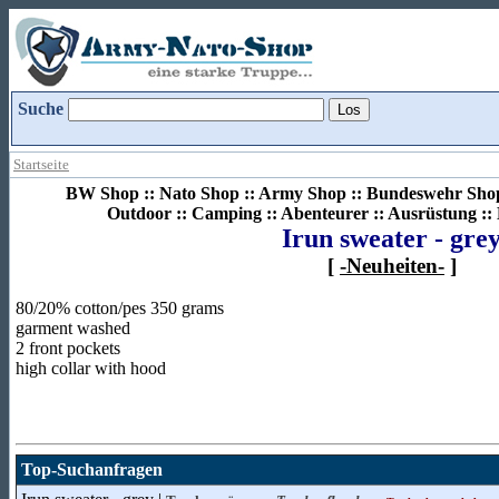
Suche
Startseite
BW Shop :: Nato Shop :: Army Shop :: Bundeswehr Shop 
Outdoor :: Camping :: Abenteurer :: Ausrüstung :
Irun sweater - gre
[
-Neuheiten-
]
80/20% cotton/pes 350 grams
garment washed
2 front pockets
high collar with hood
Top-Suchanfragen