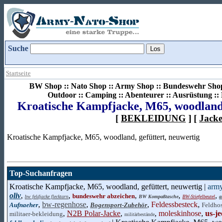
Suche
Startseite
BW Shop :: Nato Shop :: Army Shop :: Bundeswehr Shop 
Outdoor :: Camping :: Abenteurer :: Ausrüstung :
Kroatische Kampfjacke, M65, woodland,
[
BEKLEIDUNG
] [
Jack
Kroatische Kampfjacke, M65, woodland, gefüttert, neuwertig
Top-Suchanfragen
Kroatische Kampfjacke, M65, woodland, gefüttert, neuwertig |
arm
oliv
,
,
,
,
,
bundeswehr abzeichen
bw feldjacke flecktarn
BW Kompaßtasche
BW-Stiefelbeutel
a
,
bw-regenhose
,
,
Feldessbesteck
,
Aufnaeher
Bogensport-Zubehör
Feldho
,
N2B Polar-Jacke
,
,
moleskinhose
,
us-j
militaer-bekleidung
militärbestände