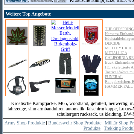
,
,
| Kroatische Kampfjacke, M65, woo
feldhemd oliv
bundeswehrbedarf
us-verkauf
Weitere Top Angebote
THE OFFSPRING
Herbertz Einhandm
Edelstahleinlage
DEICIDE
MOTLEY CRUE
METALLICA
CALIFORNIA RE
Buck Einhandmes
HC, skelettierte
Tactical-Weste mi
FUNERAL
Rangabzeichen, 
HAMMER FALL
Kroatische Kampfjacke, M65, woodland, gefüttert, neuwertig, ma
fahrzeuge, sinn armbanduhren automatik, falschirm kappe, Luxus-M
schultergurt rucksack, us kleidung, BW
Army Shop Produkte
|
Bundeswehr Shop Produkte
|
Militär Shop P
Produkte
|
Trekking Produ