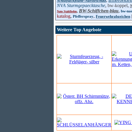
,
armeebeklei
Schlafsackplane-Naesseschutz
NVA Sturmgepaecktasche
,
bw-koppel
,
N
,
BW-Schiffchen-blau
,
bw-nae
Nato Stahlhelm
katalog
,
,
Pfefferspray
Feuerwehrabzeichen
Weitere Top Angebote