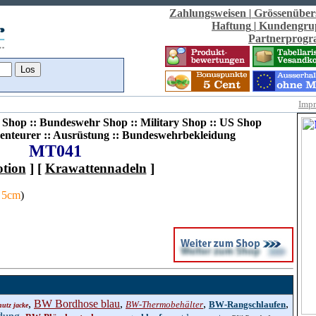
Zahlungsweisen
|
Grössenüber
Haftung
|
Kundengru
Partnerprog
Imp
Shop :: Bundeswehr Shop :: Military Shop :: US Shop
enteurer :: Ausrüstung :: Bundeswehrbekleidung
MT041
tion
] [
Krawattennadeln
]
. 5cm
)
,
BW Bordhose blau
,
,
,
BW-Thermobehälter
BW-Rangschlaufen
utz jacke