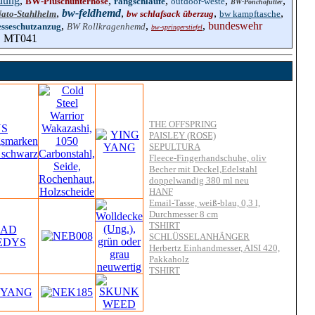
dung
,
,
,
,
,
BW-Plüschunterhose
rangschlaufe
outdoor-weste
BW-Ponchofutter
,
bw-feldhemd
,
,
,
ato-Stahlhelm
bw schlafsack überzug
bw kampftasche
,
,
,
bundeswehr
sseschutzanzug
BW Rollkragenhemd
bw-springerstiefel
| MT041
THE OFFSPRING
PAISLEY (ROSE)
SEPULTURA
Fleece-Fingerhandschuhe, oliv
Becher mit Deckel,Edelstahl
doppelwandig 380 ml neu
HANF
Email-Tasse, weiß-blau, 0,3 l,
Durchmesser 8 cm
TSHIRT
SCHLÜSSELANHÄNGER
Herbertz Einhandmesser, AISI 420,
Pakkaholz
TSHIRT