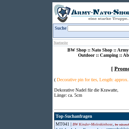
Suche
Startseite
BW Shop :: Nato Shop :: Army 
Outdoor :: Camping :: Ab
[
Promo
(
Decorative pin for ties, Length: approx
Dekorative Nadel für die Krawatte,
Länge: ca. 5cm
Top-Suchanfragen
MT041 |
,
BW Kinder-Moleskinhose
bw nässesch