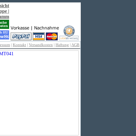
sicht
ppe
|
ramm
ressum
|
Kontakt
|
Versandkosten
|
Haftung
|
AGB