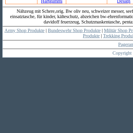
Nähzeug mit Schere,orig. Bw oliv neu, schweizer messer, see
einsatztasche, für kinder, kälteschutz, abzeichen bw-ehrenformat
davidoff feuerzeug, Schutzmaskentasche, pentax
Army Shop Produkte
|
Bundeswehr Shop Produkte
|
Militär Shop P
Produkte
|
Trekking Produ
Pagera
Copyright