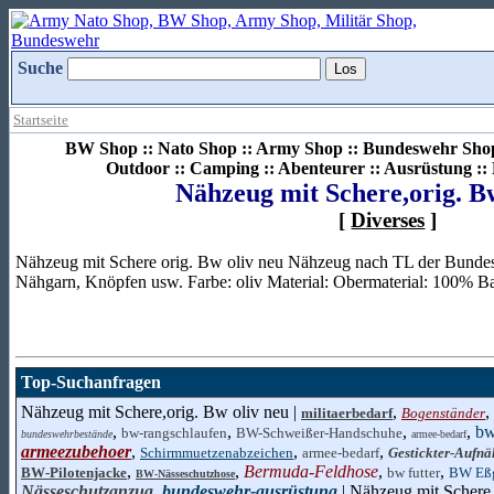
Suche
Startseite
BW Shop :: Nato Shop :: Army Shop :: Bundeswehr Shop 
Outdoor :: Camping :: Abenteurer :: Ausrüstung :
Nähzeug mit Schere,orig. B
[
Diverses
]
Nähzeug mit Schere orig. Bw oliv neu Nähzeug nach TL der Bundesw
Nähgarn, Knöpfen usw. Farbe: oliv Material: Obermaterial: 100% B
Top-Suchanfragen
Nähzeug mit Schere,orig. Bw oliv neu |
,
,
militaerbedarf
Bogenständer
,
,
,
,
bw
bw-rangschlaufen
BW-Schweißer-Handschuhe
bundeswehrbestände
armee-bedarf
armeezubehoer
,
,
,
Schirmmuetzenabzeichen
armee-bedarf
Gestickter-Aufnä
,
,
Bermuda-Feldhose
,
,
BW-Pilotenjacke
bw futter
BW Eßg
BW-Nässeschutzhose
Nässeschutzanzug
,
bundeswehr-ausrüstung
| Nähzeug mit Schere,