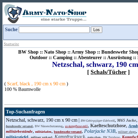
Suche
Startseite
BW Shop :: Nato Shop :: Army Shop :: Bundeswehr Shop 
Outdoor :: Camping :: Abenteurer :: Ausrüstung :
Netzschal, schwarz, 190 c
[
Schals/Tücher
]
(
Scarf, black , 190 cm x 90 cm
)
100 % Baumwolle
Top-Suchanfragen
Netzschal, schwarz, 190 cm x 90 cm |
,
M65 Jacke
BW-Gebirgsjäger-Edelweiß
,
,
,
Kaelteschutzhose
,
Armbr
bundeswehr versand
BW Nässeschutzanzug
us-kampfhose-m65
,
,
,
Polarjacke N3B
,
militärbestände
militärladen
bundeswehr-versand
militaer shops
,
,
Kampfrucksack
,
,
,
militärstiefel
Kampfsc
militaer verkauf
nato-shop
BW Tarnhose