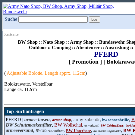
Suche
Startseite
BW Shop :: Nato Shop :: Army Shop :: Bundeswehr Shop 
Outdoor :: Camping :: Abenteurer :: Ausrüstung :
PFERD
[
Promotion
] [
Bolokrawat
(
Adjustable Bolotie, Length apprx. 112cm
)
Bolokrawatte, Verstellbar
Länge ca. 112cm
Top-Suchanfragen
PFERD |
armee-hosen
,
,
army zubehör
,
,
B
armee shop
bw sonnenbrille
BW Schutzmaskenfilter
,
BW Wollschal
,
,
,
us-verkauf
BW-Gebirgsjäger
bw-kla
armeeversand
,
,
,
,
BW-K
BW Marinemütze
BW-Unterhose
bw-erkennungsmarke