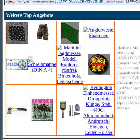
,
,
BW Seesackverschluß
,
,
BW-Sc
equipment
armeeausruestung
armee-versand
Weitere Top Angebote
Herbertz Mult
Nylonetui
DAVID PEN
Rangerhose, 
Steve anorak 
Rangabzeiche
LOVE NEVE
Kids t-shirt 
Red Star Lac
CHE
DAVID PEN
Opinel-Verkau
Messer