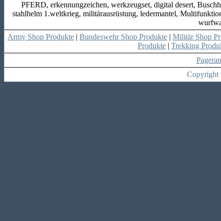
PFERD, erkennungzeichen, werkzeugset, digital desert, Buschhu
stahlhelm 1.weltkrieg, militärausrüstung, ledermantel, Multifunk
wurfwa
Army Shop Produkte
|
Bundeswehr Shop Produkte
|
Militär Shop P
Produkte
|
Trekking Produ
Pagera
Copyright