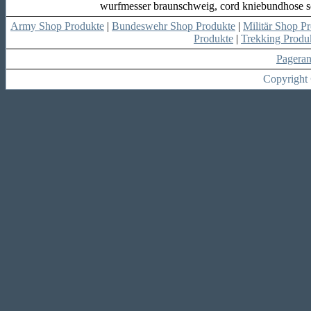
wurfmesser braunschweig, cord kniebundhose sc
Army Shop Produkte
|
Bundeswehr Shop Produkte
|
Militär Shop P
Produkte
|
Trekking Produ
Pagera
Copyright