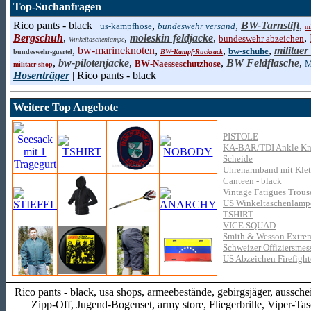
Top-Suchanfragen
Rico pants - black |
,
,
BW-Tarnstift
,
us-kampfhose
bundeswehr versand
mi
Bergschuh
,
,
moleskin feldjacke
,
,
bundeswehr abzeichen
Winkeltaschenlampe
,
bw-marineknoten
,
,
,
militaer
bw-schuhe
bundeswehr-guertel
BW-Kampf-Rucksack
,
bw-pilotenjacke
,
,
BW Feldflasche
,
BW-Naesseschutzhose
M
militaer shop
Hosenträger
| Rico pants - black
Weitere Top Angebote
PISTOLE
KA-BAR/TDI Ankle Knife
Scheide
Uhrenarmband mit Klett
Canteen - black
Vintage Fatigues Trou
US Winkeltaschenlampe
TSHIRT
VICE SQUAD
Smith & Wesson Extrem
Schweizer Offiziersmess
US Abzeichen Firefight
Rico pants - black, usa shops, armeebestände, gebirgsjäger, aus
Zipp-Off, Jugend-Bogenset, army store, Fliegerbrille, Viper-Tas