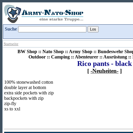
Suche
Startseite
BW Shop :: Nato Shop :: Army Shop :: Bundeswehr Shop 
Outdoor :: Camping :: Abenteurer :: Ausrüstung :
Rico pants - black
[
-Neuheiten-
]
100% stonewashed cotton
double layer at bottom
extra side pockets with zip
backpockets with zip
zip-fly
xs to xxl