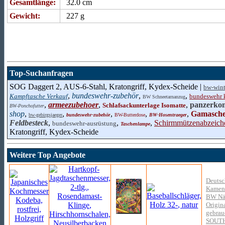
Gesamtlänge:
32.0 cm
Gewicht:
227 g
Top-Suchanfragen
SOG Daggert 2, AUS-6-Stahl, Kratongriff, Kydex-Scheide |
bw-win
,
bundeswehr-zubehör
,
,
Kampftasche Verkauf
bundeswehr 
BW Schneetarnanzug
,
armeezubehoer
,
,
panzerko
Schlafsackunterlage Isomatte
BW-Ponchofutter
shop
,
,
,
,
,
Gamasche
bw-gebirgsjaeger
bundeswehr-zubehör
BW-Butterdose
BW-Hosentraeger
Feldbesteck
,
,
,
Schirmmützenabzeich
bundeswehr-ausrüstung
Taschenlampe
Kratongriff, Kydex-Scheide
Weitere Top Angebote
Deutsc
Kamenz
BW Näs
Origin
gebrau
SOUT