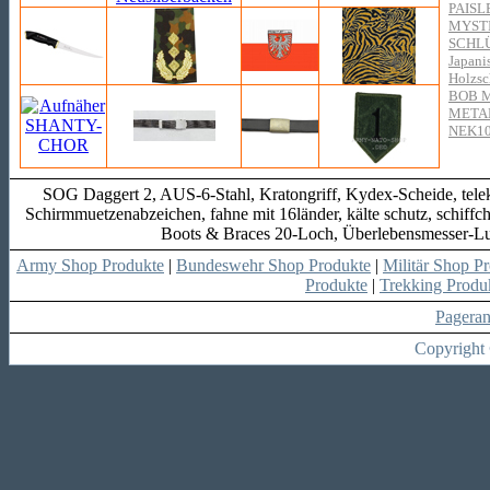
PAISL
MYST
SCHL
Japani
Holzsc
BOB 
META
NEK1
SOG Daggert 2, AUS-6-Stahl, Kratongriff, Kydex-Scheide, teleko
Schirmmuetzenabzeichen, fahne mit 16länder, kälte schutz, schiffch
Boots & Braces 20-Loch, Überlebensmesser-Luxus
Army Shop Produkte
|
Bundeswehr Shop Produkte
|
Militär Shop P
Produkte
|
Trekking Produ
Pagera
Copyright