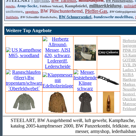
STEELART |
,
BW Tarnstift
,
,
,
militäruniform
Army-Socke
BW Punkttarnjacke
,
,
,
,
militaerkleidung
,
Army-Socke
Kampfstiefel
militär
poncho
Feldhose Verkauf
,
,
BW Plüschunterhemd
,
Pfeffer-Gas
,
uniformen
rangerhose
BW-Gebirgsjägermü
,
,
,
,
BW-Schnuersenkel
bundeswehr modellbau
Stahlhelm
BW-Schweißer-Handschuhe
Weitere Top Angebote
Herbert
lagigem
PINK 
US Kamp
GOTHI
EVIL I
Ladies 
KUBA
Hartkop
Markus 
Neusilb
Isosteel
Quickst
Matrose
Feldpar
STEELART, BW Ausgehhemd weiß, luft gewehr, Kampftasche, arme
katalog 2005-kampfmesser 2000, BW Panzerkombi, feldkiste, rucks
messer, armyshop, lederhalsban