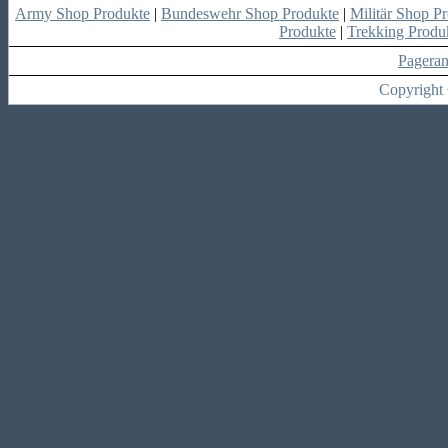
Army Shop Produkte
|
Bundeswehr Shop Produkte
|
Militär Shop P
Produkte
|
Trekking Produ
Pagera
Copyright