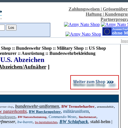
Zahlungsweisen
|
Grössenüber
Haftung
|
Kundengru
Partnerprog
Imp
Shop :: Bundeswehr Shop :: Military Shop :: US Shop
enteurer :: Ausrüstung :: Bundeswehrbekleidung
U.S. Abzeichen
Abzeichen/Aufnäher
]
,
bundeswehr-uniformen
,
,
,
BW Termobehaelter
armee shop
armeezubehör
w panzerkombi
,
,
militäruniform
,
BW Rueckenpolster
,
,
,
,
inekragen
Commando-Weste
BW-Naesseschutzanzug
Tauchermesser
rfmesser
,
,
,
BW Schlafsack
,
stahl-helm
|
bw-barett
bw-barettabzeichen