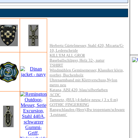
Herbertz Gürtelmesser, Stahl 420, Micarta/G-
10, Lederscheide
KILL'EM ALL GROß
Baseballschläger, Holz 32-, natur
TSHIRT
Windmühlen Gemüsemesser, Klassiker klein,
rostfrei, Buchenholz
Uhrenarmband mit Klettverschuss,Nylon
metro neu
Katana, AISI 420, blau/silberfarben
ACDC
Tarnnetz, (BUL) 4-farbig neuw. ( 3 x 6 m)
GOTHIC FINGERRING
Rangschlaufen (Heer),Bw tropentarn/schwarz
´Leutnant´