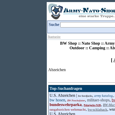
Suche
Startseite
BW Shop :: Nato Shop :: Army 
Outdoor :: Camping :: Ab
[
Abzeichen
Top-Suchanfragen
U.S. Abzeichen |
,
,
army katalog
bw-bordjacke
bw hosen
,
,
militaer-shops
,
b
BW Ponchofutter
bundeswehrparka
,
,
BW-Mar
Polarjacke-N2B
,
,
wu
rangabzeichen wehrmacht
bw-schlafsack
U.S. Abzeichen