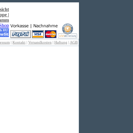
sicht
ppe
|
ramm
ressum
|
Kontakt
|
Versandkosten
|
Haftung
|
AGB