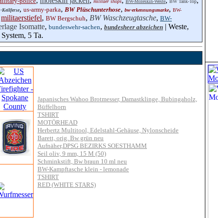
,
moleskin jacken
,
,
,
,
ilitary-police
militaer shops
BW-Moleskin-Weste
BW Tank-Top
,
,
,
,
us-army-parka
BW Plüschunterhose
Keilferse
bw-erkennungsmarke
BW-
,
militaerstiefel
,
,
BW Waschzeugtasche
,
BW Bergschuh
BW-
erlage Isomatte
,
,
| Weste,
bundeswehr-sachen
bundesheer abzeichen
 System, 5 Ta.
Japanisches Wahoo Brotmesser, Damastklinge, Bubingaholz,
Büffelhorn
TSHIRT
MOTÖRHEAD
Herbertz Multitool, Edelstahl-Gehäuse, Nylonscheide
Barett, orig. Bw grün neu
Aufnäher,DPSG BEZIRKS SOESTHAMM
Seil oliv, 9 mm, 15 M (50)
Schminkstift, Bw braun 10 ml neu
BW-Kampftasche klein - lemonade
TSHIRT
RED (WHITE STARS)