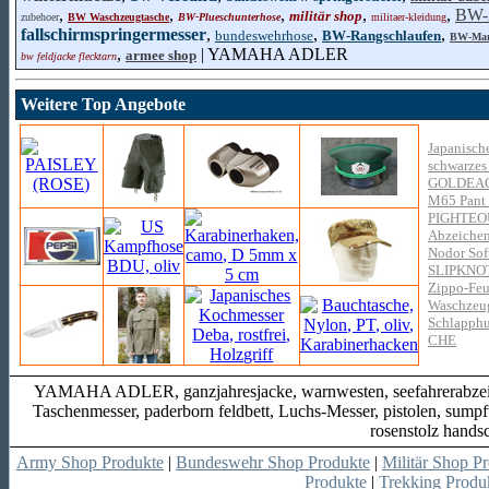
,
,
,
,
,
BW-
militär shop
zubehoer
BW Waschzeugtasche
BW-Plueschunterhose
militaer-kleidung
fallschirmspringermesser
,
,
,
bundeswehrhose
BW-Rangschlaufen
BW-Mar
,
| YAMAHA ADLER
armee shop
bw feldjacke flecktarn
Weitere Top Angebote
Japanische
schwarzes
GOLDEA
M65 Pant
PIGHTEO
Abzeichen
Nodor Soft
SLIPKNO
Zippo-Feu
Waschzeug
Schlapphut
CHE
YAMAHA ADLER, ganzjahresjacke, warnwesten, seefahrerabzeich
Taschenmesser, paderborn feldbett, Luchs-Messer, pistolen, sumpftar
rosenstolz hands
Army Shop Produkte
|
Bundeswehr Shop Produkte
|
Militär Shop P
Produkte
|
Trekking Produ