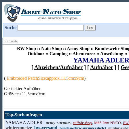
Suche
Startseite
BW Shop :: Nato Shop :: Army Shop :: Bundeswehr Shop 
Outdoor :: Camping :: Abenteurer :: Ausrüstung :
YAMAHA ADLE
[
Abzeichen/Aufnäher
] [
Aufnäher
] [
Ges
(
Embroided PatchSize:approx.11,5cmx9cm
)
Gestickter Aufnäher
Größe:ca.11,5cmx9cm
Top-Suchanfragen
YAMAHA ADLER |
army-surplus
,
,
,
militär shop
M65 Pant NYCO
BW 
wintermuetze
,
bw-versand
,
,
bundeswehrw-springerstiefel
militär-zube