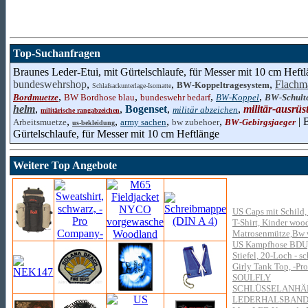
Top-Suchanfragen
Braunes Leder-Etui, mit Gürtelschlaufe, für Messer mit 10 cm Heftl
bundeswehrshop
,
,
,
Flachm
BW-Koppeltragesystem
Schlafsackunterlage-Isomatte
,
,
,
,
Bordmuetze
BW Bordhose blau
bundeswehr bedarf
BW-Koppel
BW-Schulte
helm
,
,
Bogenset
,
,
militär-ausrü
militär abzeichen
militärische rangabzeichen
,
,
,
,
| 
Arbeitsmuetze
army sachen
bw zubehoer
BW-Gebirgsjaeger
us-bekleidung
Gürtelschlaufe, für Messer mit 10 cm Heftlänge
Weitere Top Angebote
US Caps mit Schild,
T-Shirt, Kinder woo
Matrosenmütze,Bw w
US Kampfhose BDU,
Stiefel, 20-Loch - s
Girly Tank Top, -P
SOULFLY
SCHLÜSSELANHÄ
LEDERHALSBAN