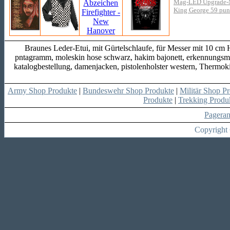
Mag-LED Upgrade-M
King George 59 pun
Braunes Leder-Etui, mit Gürtelschlaufe, für Messer mit 10 cm 
pntagramm, moleskin hose schwarz, hakim bajonett, erkennungsmark
katalogbestellung, damenjacken, pistolenholster western, Thermoki
Army Shop Produkte
|
Bundeswehr Shop Produkte
|
Militär Shop P
Produkte
|
Trekking Produ
Pagera
Copyright