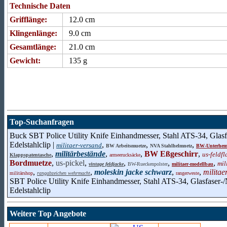
Technische Daten
Grifflänge:
12.0 cm
Klingenlänge:
9.0 cm
Gesamtlänge:
21.0 cm
Gewicht:
135 g
Top-Suchanfragen
Buck SBT Police Utility Knife Einhandmesser, Stahl ATS-34, Glasf
Edelstahlclip |
,
,
,
militaer-versand
BW Arbeitsmuetze
NVA Stahlhelmnetz
BW-Unterhe
,
militärbestände
,
,
BW Eßgeschirr
,
us-feldfl
Klappspatentasche
armeerucksäcke
Bordmuetze
,
us-pickel
,
,
,
,
mil
vintage feldjacke
BW-Rueckenpolster
militaer-modellbau
,
,
moleskin jacke schwarz
,
,
militae
militärshop
rangabzeichen wehrmacht
rangerweste
SBT Police Utility Knife Einhandmesser, Stahl ATS-34, Glasfaser-
Edelstahlclip
Weitere Top Angebote