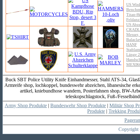
US Wink
Benchma
Titan-H
Feldanz
US Abze
CRADLE
Messer, 
Balacla
HANF
Stablam
Länge 
Handsch
MEXIK
Buck SBT Police Utility Knife Einhandmesser, Stahl ATS-34, Glasfa
Armreife shop, lochkoppel, bundeswehr abzeichen, libanesische er
artikel, kniebundhose wandern, Posterfahnen shop, BW-Arbeit
teleskopschlagstock, Fuß-/Fesselbä
Army Shop Produkte
|
Bundeswehr Shop Produkte
|
Militär Shop P
Produkte
|
Trekking Produ
Pagera
Copyright