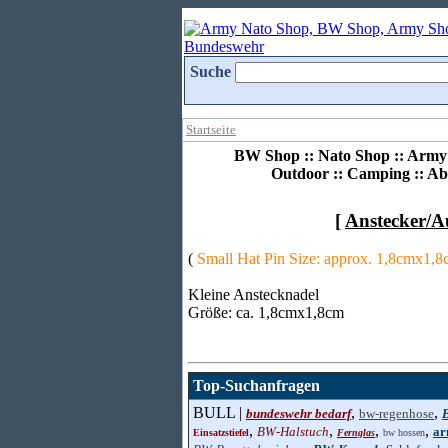
Suche
Startseite
BW Shop :: Nato Shop :: Army 
Outdoor :: Camping :: Ab
[
Anstecker/A
(
Small Hat Pin Size: approx. 1,8cmx1,
Kleine Anstecknadel
Größe: ca. 1,8cmx1,8cm
Top-Suchanfragen
BULL |
,
,
bundeswehr bedarf
bw-regenhose
,
,
,
,
BW-Halstuch
ar
Einsatzstiefel
Fernglas
bw hossen