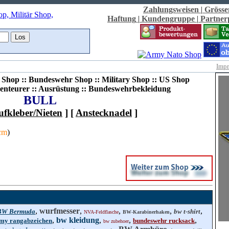
Zahlungsweisen
|
Grösse
Haftung
|
Kundengruppe
|
Partne
Imp
Shop :: Bundeswehr Shop :: Military Shop :: US Shop
enteurer :: Ausrüstung :: Bundeswehrbekleidung
BULL
ufkleber/Nieten
] [
Anstecknadel
]
8cm
)
,
wurfmesser
,
,
,
,
BW Bermuda
bw t-shirt
NVA-Feldflasche
BW-Karabinerhaken
,
bw kleidung
,
,
,
my rangabzeichen
bundeswehr rucksack
bw zubehoer