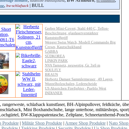
,
,
BW Armbüro
,
,
unterlage Isomatte
bundeswehr erkennungsmarke
bw-sonnenbrille
,
| BULL
ose
bw-schlafsack
Gerber Mini-Covert, Stahl 440 C, Teflon-
Beschichtung, glasfaserverstärkter
Kunststoffgriff
Wenger Swiss Watch, Modell Commando Big
Crown, Kautschukband
GABBA
SÜDKOREA
LINKIN PARK
NVA Tarnnetz, neuwertig, Gr. 3x6 m
SOULFLY
BRAUN
Herbertz Damast Sammlermesser , 49 Lagen,
Wurzelholzschalen, Lederscheide
US Abzeichen Firefighter - Pueblo West
INDIANER
rangerweste, schlafsack kunstfaser, BH-Alpinpullover, feldküche, übe
tenschlafsack, Mini Boxhandschuhe, lange unterhose, militärshops, sp
Lochgürtel, BW-Klappspatentasche, Zeltplane, Schneetarnhemd-Ponch
 Produkte
|
Militär Shop Produkte
|
Armee Shop Produkte
|
Nato Shop
Produkte
|
Trekking Produkte
|
Security Produkte
|
Us Shop Produkte