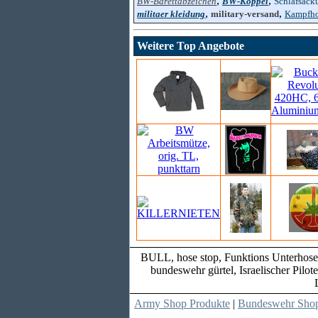
,
,
BW-Barettabzeichen
BW-Koppel
Schlafsack
,
,
militaer kleidung
military-versand
Kampfh
Weitere Top Angebote
BULL, hose stop, Funktions Unterhose, 
bundeswehr gürtel, Israelischer Pilo
Army Shop Produkte
|
Bundeswehr Shop