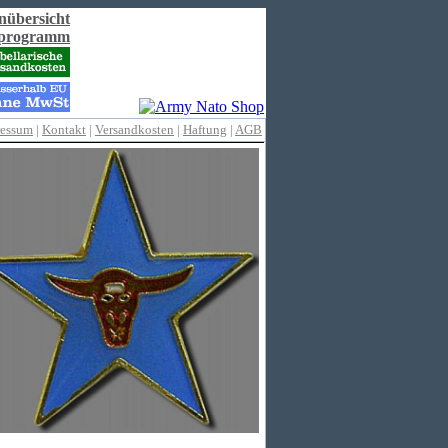
nübersicht
rprogramm
ressum
|
Kontakt
|
Versandkosten
|
Haftung
|
AGB