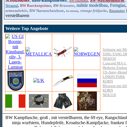
Schutzmaske
,
nato-kampfmesser
,
,
,
BW-Waschzeugtasche
BW-Trikothemd
,
,
,
militär modellbau
,
Fernglas
Versand
BW Rueckenpolster
BW-Krawatte
,
,
,
,
|
armeezubehör
BW Naesseschutzhose
vintage feldjacke
Baumsäge
bw-messer
verstellbarem
Weitere Top Angebote
Solitaire mit Mi
YING YANG 
NEK030
Concord MA-1 
Herbertz Einhan
US-Army-Hemd, 
LINKIN PARK
KORN
Blouson mit fel
KORN
NEK318
BW Kampftasche, groß , mit verstellbarem, the 69 eye, Rangschlaufe
ninja wurfstern, Hundepfeife, Kroatische-Kampfjacke, franken f