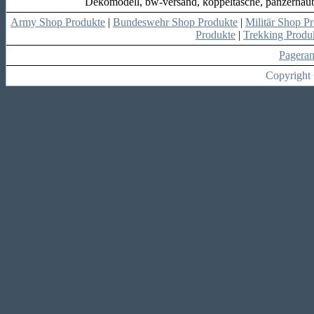
Dekomodell, bw-versand, koppeltasche, panzerhau
Army Shop Produkte
|
Bundeswehr Shop Produkte
|
Militär Shop P
Produkte
|
Trekking Produ
Pagera
Copyright