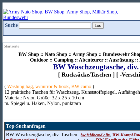
Suche
Startseite
BW Shop :: Nato Shop :: Army Shop :: Bundeswehr Shop 
Outdoor :: Camping :: Abenteurer :: Ausrüstung :
BW Waschzeugtasche, div.
[
Rucksäcke/Taschen
] [
-Versch
(
Washing bag, w/mirror & hook, BW camo
)
12 praktische Taschen für Waschzeug, Kunststoffspiegel, Aufhäng
Material: Nylon Größe: 32 x 25 x 10 cm
m. Spiegel u. Haken, Nylon, punkttarn
Top-Suchanfragen
BW Waschzeugtasche, div. Taschen |
,
bw feldhemd oliv
BW-Kampf-Ruc