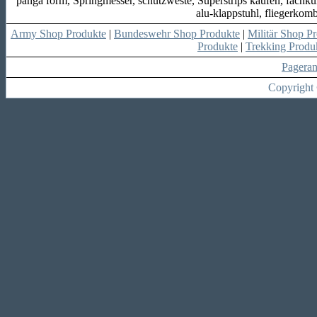
panga form, Springmesser, schutzweste, Superstrips kaufen, fachku
alu-klappstuhl, fliegerkomb
Army Shop Produkte
|
Bundeswehr Shop Produkte
|
Militär Shop P
Produkte
|
Trekking Produ
Pagera
Copyright