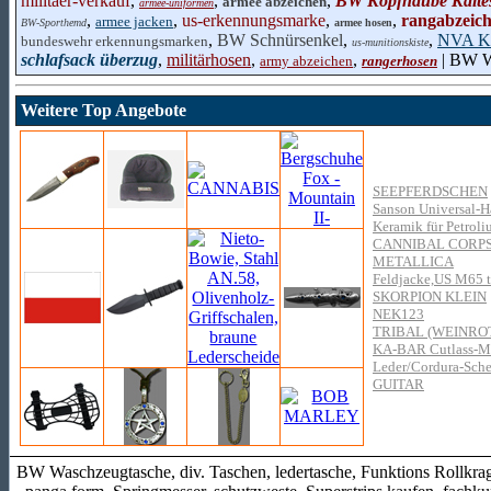
militaer-verkauf
,
,
,
BW Kopfhaube Kältes
armee abzeichen
armee-uniformen
,
,
us-erkennungsmarke
,
,
rangabzeic
armee jacken
BW-Sporthemd
armee hosen
,
BW Schnürsenkel
,
,
NVA Ko
bundeswehr erkennungsmarken
us-munitionskiste
schlafsack überzug
,
militärhosen
,
,
| BW W
army abzeichen
rangerhosen
Weitere Top Angebote
SEEPFERDSCHEN
Sanson Universal-H
Keramik für Petrol
CANNIBAL CORP
METALLICA
Feldjacke,US M65 t
SKORPION KLEIN
NEK123
TRIBAL (WEINRO
KA-BAR Cutlass-Mac
Leder/Cordura-Sche
GUITAR
BW Waschzeugtasche, div. Taschen, ledertasche, Funktions Rollkr