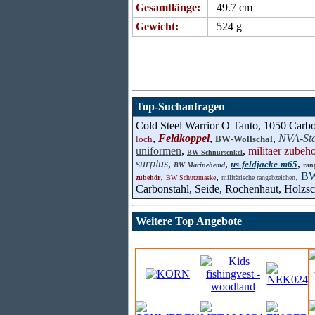
Gesamtlänge:
49.7 cm
Gewicht:
524 g
Top-Suchanfragen
Cold Steel Warrior O Tanto, 1050 Carbo
,
Feldkoppel
,
,
NVA-Sta
loch
BW-Wollschal
uniformen
,
,
militaer zubeh
BW Schnürsenkel
surplus
,
,
,
us-feldjacke-m65
BW Marinehemd
ran
,
,
,
BW
zubehör
BW Schutzmaske
militärische rangabzeichen
Carbonstahl, Seide, Rochenhaut, Holzs
Weitere Top Angebote