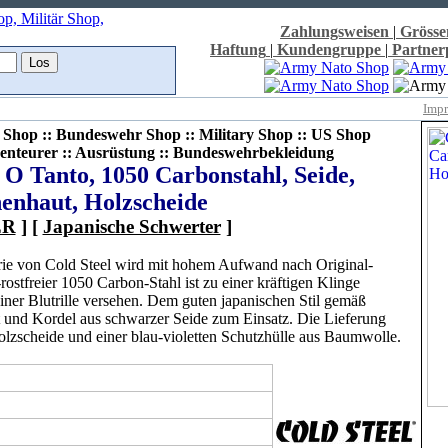
Zahlungsweisen
|
Grösse
Haftung
|
Kundengruppe
|
Partne
Imp
Shop :: Bundeswehr Shop :: Military Shop :: US Shop
enteurer :: Ausrüstung :: Bundeswehrbekleidung
 O Tanto, 1050 Carbonstahl, Seide,
enhaut, Holzscheide
ER
] [
Japanische Schwerter
]
rie von Cold Steel wird mit hohem Aufwand nach Original-
-rostfreier 1050 Carbon-Stahl ist zu einer kräftigen Klinge
einer Blutrille versehen. Dem guten japanischen Stil gemäß
 und Kordel aus schwarzer Seide zum Einsatz. Die Lieferung
Holzscheide und einer blau-violetten Schutzhülle aus Baumwolle.