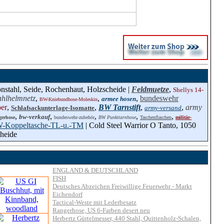
nstahl, Seide, Rochenhaut, Holzscheide |
Feldmuetze
,
Shellys 14-
hlhelmnetz
,
,
,
bundeswehr
armee hosen
BW-Kniebundhose-Moleskin
oer
,
,
BW Tarnstift
,
,
army
Schlafsackunterlage-Isomatte
army-versand
,
,
,
,
,
bw-verkauf
gerhose
bundeswehr-zubehör
BW Punkttarnhose
Taschenflaschen
militär-
-Koppeltasche-TL-u.-TM
| Cold Steel Warrior O Tanto, 1050
cheide
ENGLAND & DEUTSCHLAND
FISH
Deutsches Abzeichen Freiwillige Feuerwehr - Markt
Eichendorf
Tactical-Weste mit Lederbesatz
Rangerhose, US 6-Farben desert neu
Herbertz Gürtelmesser, 440 Stahl, Quittenholz-Schalen,