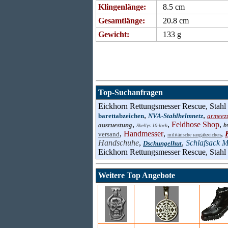
Klingenlänge:
8.5 cm
Gesamtlänge:
20.8 cm
Gewicht:
133 g
Top-Suchanfragen
Eickhorn Rettungsmesser Rescue, Stahl
,
,
barettabzeichen
NVA-Stahlhelmnetz
armeez
,
,
Feldhose Shop
,
ausruestung
b
Shellys 10-loch
,
Handmesser
,
,
versand
militärische rangabzeichen
Handschuhe
,
,
Schlafsack 
Dschungelhut
Eickhorn Rettungsmesser Rescue, Stahl
Weitere Top Angebote