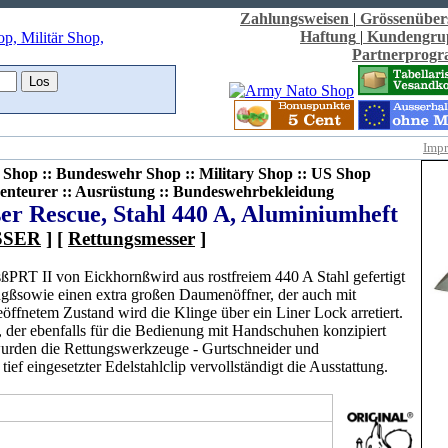
Zahlungsweisen
|
Grössenüber
Haftung
|
Kundengru
Partnerprog
Imp
Shop :: Bundeswehr Shop :: Military Shop :: US Shop
enteurer :: Ausrüstung :: Bundeswehrbekleidung
er Rescue, Stahl 440 A, Aluminiumheft
SSER
] [
Rettungsmesser
]
PRT II von Eickhornßwird aus rostfreiem 440 A Stahl gefertigt
ngßsowie einen extra großen Daumenöffner, der auch mit
ffnetem Zustand wird die Klinge über ein Liner Lock arretiert.
, der ebenfalls für die Bedienung mit Handschuhen konzipiert
rden die Rettungswerkzeuge - Gurtschneider und
ief eingesetzter Edelstahlclip vervollständigt die Ausstattung.