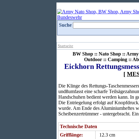
Suche
Startseite
BW Shop :: Nato Shop :: Army 
Outdoor :: Camping :: Ab
Eickhorn Rettungsmess
[
ME
Die Klinge des Rettungs-Taschenmessersß
undßumfasst eine scharfe Teilsägezahnu
Handschuhen bedient werden kann. In geö
Die Entriegelung erfolgt auf Knopfdruck
wurde. Am Ende des Aluminiumheftes wu
Scheibenzertrümmer - untergebracht. Ein t
Technische Daten
Grifflänge:
12.3 cm