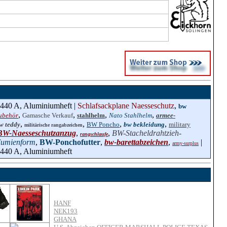
 440 A, Aluminiumheft |
Schlafsackplane Naesseschutz
,
bw
,
,
,
,
ubehör
Gamasche Verkauf
stahlhelm
Nato Stahlhelm
armee-
,
,
,
,
w teddy
BW Poncho
bw bekleidung
military
militärische rangabzeichen
BW-Naesseschutzanzug
,
,
BW-Stacheldrahtzieh-
rangschlaufe
Mumienform
,
BW-Ponchofutter
,
bw-barettabzeichen
,
|
army-surplus
 440 A, Aluminiumheft
HANF
NEK193
GHANA