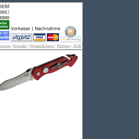
sicht
ppe
|
ramm
ressum
|
Kontakt
|
Versandkosten
|
Haftung
|
AGB