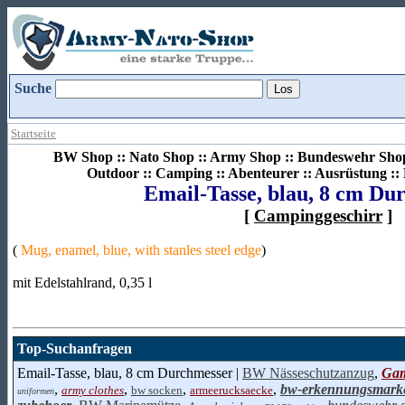
Suche
Startseite
BW Shop :: Nato Shop :: Army Shop :: Bundeswehr Shop 
Outdoor :: Camping :: Abenteurer :: Ausrüstung :
Email-Tasse, blau, 8 cm Du
[
Campinggeschirr
]
(
Mug, enamel, blue, with stanles steel edge
)
mit Edelstahlrand, 0,35 l
Top-Suchanfragen
Email-Tasse, blau, 8 cm Durchmesser |
BW Nässeschutzanzug
,
Gam
,
,
,
,
bw-erkennungsmark
army clothes
bw socken
armeerucksaecke
uniformen