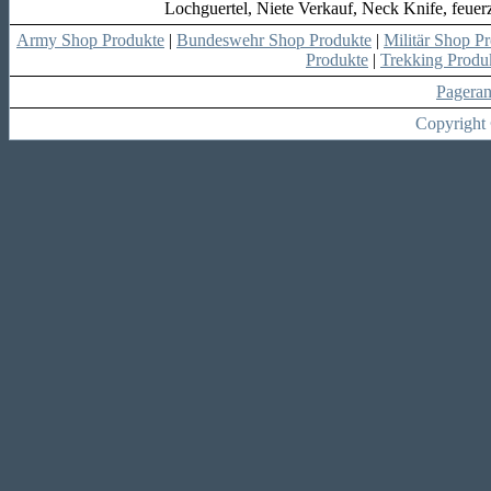
Lochguertel, Niete Verkauf, Neck Knife, feuerz
Army Shop Produkte
|
Bundeswehr Shop Produkte
|
Militär Shop P
Produkte
|
Trekking Produ
Pagera
Copyright