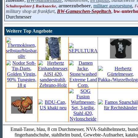
zubehoer
,
BW-Marinemütze
,
,
,
bundeswehr 
Armabzeichen
BW Eßgeschirr
,
armeezubehoer
,
militaer ausruestung
,
Schulterpolster f. Rucksaecke
F
military shop at frankfurt
,
BW-Gamaschen-Segeltuch
,
bw-unterho
Durchmesser
Weitere Top Angebote
Email-Tasse, blau, 8 cm Durchmesser, NVA-Stahlhelmnetz, bund
fingerhandschuhe, stahlhelm bund, Gewebte-Aufnaeher, katalo