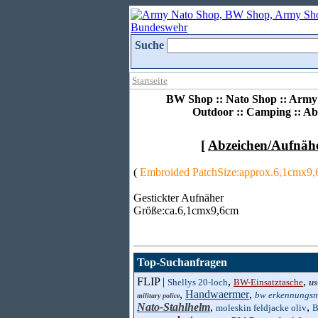
Suche
Startseite
BW Shop :: Nato Shop :: Army 
Outdoor :: Camping :: Ab
[
Abzeichen/Aufnäh
(
Embroided PatchSize:approx.6,1cmx9
Gestickter Aufnäher
Größe:ca.6,1cmx9,6cm
Top-Suchanfragen
FLIP |
,
,
Shellys 20-loch
BW-Einsatztasche
us
,
Handwaermer
,
bw erkennungs
military police
Nato-Stahlhelm
,
,
moleskin feldjacke oliv
B