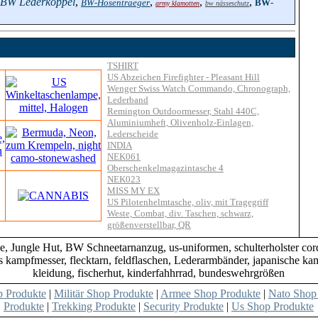
BW Lederkoppel
,
,
,
,
BW-Hosentraeger
BW-
army klamotten
bw nässeschutz
TSHIRT
US Abzeichen Firefighter - Pleasant Hill
Wenger Swiss Watch Commando, Chronograph,
Lederband
Remington Outdoormesser, Stahl 440C,
Aluminiumheft, Olivenholz-Einlagen,
Lederscheide
INDIA
NEK061
Oberschenkelmagazintasche 4
NEK023
MISS MY EX
US Pilotenhelmtasche, oliv, mit Tragegriff
Weste, Combat, div. Taschen, schwarz,
größenverstellbar, QR
 Jungle Hut, BW Schneetarnanzug, us-uniformen, schulterholster cordu
s kampfmesser, flecktarn, feldflaschen, Lederarmbänder, japanische k
kleidung, fischerhut, kinderfahhrrad, bundeswehrgrößen
 Produkte
|
Militär Shop Produkte
|
Armee Shop Produkte
|
Nato Shop
Produkte
|
Trekking Produkte
|
Security Produkte
|
Us Shop Produkte