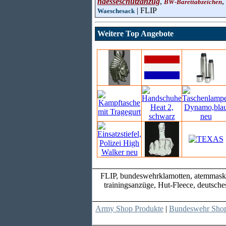
naesseschutzanzug
,
,
BW-Barettabzeichen
| FLIP
Waeschesack
Weitere Top Angebote
FLIP, bundeswehrklamotten, atemmaske,
trainingsanzüge, Hut-Fleece, deutsche
Army Shop Produkte
|
Bundeswehr Shop