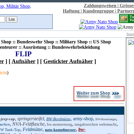
Zahlungsweisen
|
Grösse
Haftung
|
Kundengruppe
|
Partne
Imp
Shop :: Bundeswehr Shop :: Military Shop :: US Shop
enteurer :: Ausrüstung :: Bundeswehrbekleidung
FLIP
er
] [
Aufnäher
] [
Gestickter Aufnäher
]
,6cm
)
,
springersteifel
,
,
army-shop
,
,
-jeep-cap
BW-Bordmütze
BW-Hosentraeger
,
NVA-Feldflasche
,
,
,
marken
bw ausruestung
rangabzeichen wehrmacht
,
Feldmütze
,
,
bw-
W Tank-Top
nato-kampfmesser