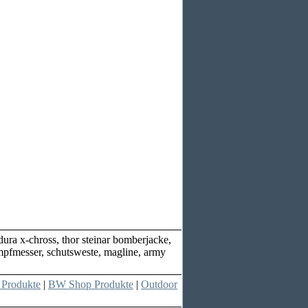
ra x-chross, thor steinar bomberjacke,
ampfmesser, schutsweste, magline, army
 Produkte
|
BW Shop Produkte
|
Outdoor