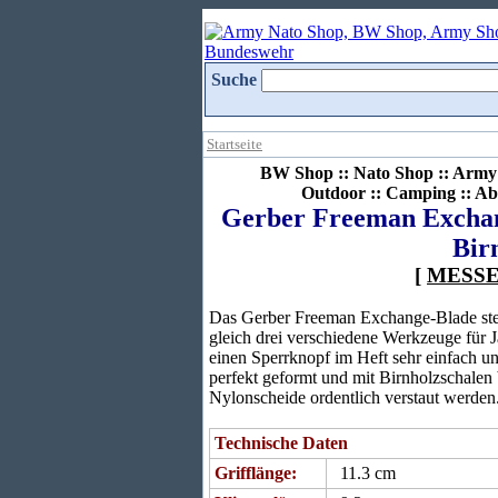
Suche
Startseite
BW Shop :: Nato Shop :: Army 
Outdoor :: Camping :: Ab
Gerber Freeman Exchan
Bir
[
MESS
Das Gerber Freeman Exchange-Blade stel
gleich drei verschiedene Werkzeuge für 
einen Sperrknopf im Heft sehr einfach u
perfekt geformt und mit Birnholzschalen 
Nylonscheide ordentlich verstaut werden
Technische Daten
Grifflänge:
11.3 cm