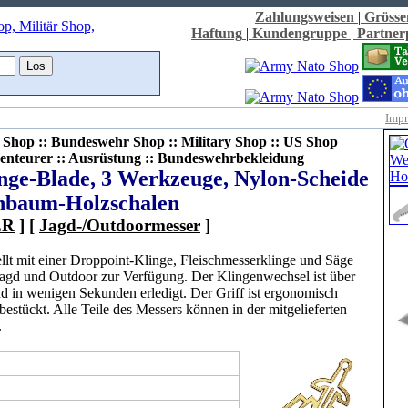
Zahlungsweisen
|
Grösse
Haftung
|
Kundengruppe
|
Partne
Imp
Shop :: Bundeswehr Shop :: Military Shop :: US Shop
enteurer :: Ausrüstung :: Bundeswehrbekleidung
ge-Blade, 3 Werkzeuge, Nylon-Scheide
nbaum-Holzschalen
ER
] [
Jagd-/Outdoormesser
]
lt mit einer Droppoint-Klinge, Fleischmesserklinge und Säge
Jagd und Outdoor zur Verfügung. Der Klingenwechsel ist über
nd in wenigen Sekunden erledigt. Der Griff ist ergonomisch
bestückt. Alle Teile des Messers können in der mitgelieferten
.