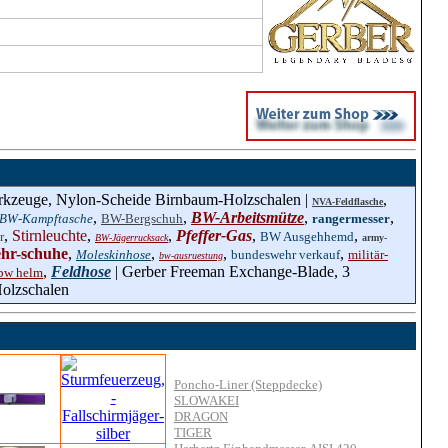
rkzeuge, Nylon-Scheide Birnbaum-Holzschalen |
,
NVA-Feldflasche
,
,
BW-Arbeitsmütze
,
,
BW-Kampftasche
BW-Bergschuh
rangermesser
,
Stirnleuchte
,
,
Pfeffer-Gas
,
,
r
BW Ausgehhemd
BW-Jägerrucksack
army-
hr-schuhe
,
,
,
,
Moleskinhose
bundeswehr verkauf
militär-
bw-ausruestung
,
Feldhose
| Gerber Freeman Exchange-Blade, 3
bw helm
olzschalen
Poncho-Liner (Steppdecke)
SLOWAKEI
DRAGON
TIGER