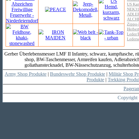
US Kam
NEK3
ADLE
ALCH
Zippo-
Herber
Leder/
Leders
Gerber Überlebensmesser LMF II Infantry, schwarz, kampftasche, rüc
shop, BW-Taschenmesser, Armreifen kaufen, Adlerabzeich
goliathanstecknadel, BW-Nässeschutzanzug, schulterholste
Army Shop Produkte
|
Bundeswehr Shop Produkte
|
Militär Shop P
Produkte
|
Trekking Produ
Pagera
Copyright