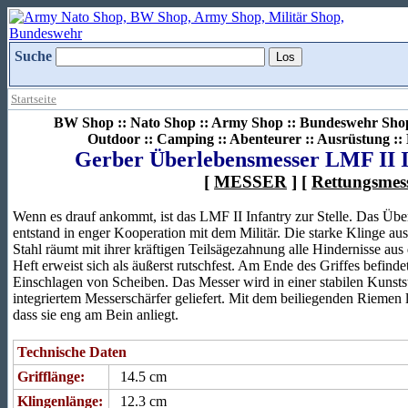
Suche
Startseite
BW Shop :: Nato Shop :: Army Shop :: Bundeswehr Shop 
Outdoor :: Camping :: Abenteurer :: Ausrüstung :
Gerber Überlebensmesser LMF II I
[
MESSER
] [
Rettungsmes
Wenn es drauf ankommt, ist das LMF II Infantry zur Stelle. Das Ü
entstand in enger Kooperation mit dem Militär. Die starke Klinge au
Stahl räumt mit ihrer kräftigen Teilsägezahnung alle Hindernisse a
Heft erweist sich als äußerst rutschfest. Am Ende des Griffes befind
Einschlagen von Scheiben. Das Messer wird in einer stabilen Kunsts
integriertem Messerschärfer geliefert. Mit dem beiliegenden Riemen lä
dass sie eng am Bein anliegt.
Technische Daten
Grifflänge:
14.5 cm
Klingenlänge:
12.3 cm