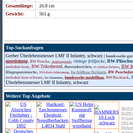
Gesamtlänge:
26.8 cm
Gewicht:
561 g
Top-Suchanfragen
Gerber Überlebensmesser LMF II Infantry, schwarz |
bundeswehr-gor
ausrüstung
,
,
,
vintage feldjacke
,
BW-Plüschu
BW Poncho
Armbrustpistole
,
BW-Trikothemd
,
,
,
BW Ka
moleskin-hose
Barettabzeichen
bw feldhose flecktarn
,
,
,
Klappspatentasche
bw feldhose flecktarn
BW Ponchofutt
NVA-Koch-Arbeitsanzug
,
,
,
,
moleskin hose schwarz
bundeswehr-modellbau
BW-Rucksack
bw klamotten
Überlebensmesser LMF II Infantry, schwarz
Weitere Top Angebote
IRON 
KURT
Nylong
EKS Kop
Herber
Schale