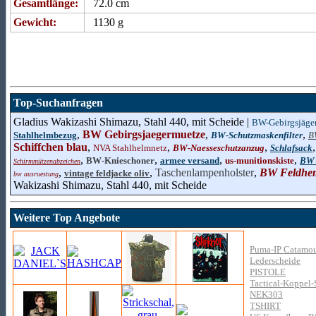
Gesamtlänge:
72.0 cm
Gewicht:
1130 g
Top-Suchanfragen
Gladius Wakizashi Shimazu, Stahl 440, mit Scheide |
BW-Gebirgsjäge
,
BW Gebirgsjaegermuetze
,
,
Stahlhelmbezug
BW-Schutzmaskenfilter
B
Schiffchen blau
,
,
,
NVA Stahlhelmnetz
BW-Naesseschutzanzug
Schlafsack
,
,
,
,
BW-Knieschoner
armee versand
us-munitionskiste
BW 
Schirmmützenabzeichen
,
,
Taschenlampenholster
,
BW Feldhe
vintage feldjacke oliv
bw ausruestung
Wakizashi Shimazu, Stahl 440, mit Scheide
Weitere Top Angebote
Puma-IP Catamoun
Lederscheide
PISTOLE
Tactical-Koppel-S
NEK303
TSHIRT