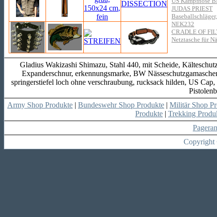
US Kampfhose B
JUDAS PRIEST
Baseballschläger,
NEK232
CRADLE OF FI
Netztasche für N
Gladius Wakizashi Shimazu, Stahl 440, mit Scheide, Kälteschutz
Expanderschnur, erkennungsmarke, BW Nässeschutzgamaschen,
springerstiefel loch ohne verschraubung, rucksack hilden, US C
Pistolenb
Army Shop Produkte
|
Bundeswehr Shop Produkte
|
Militär Shop P
Produkte
|
Trekking Produ
Pagera
Copyright