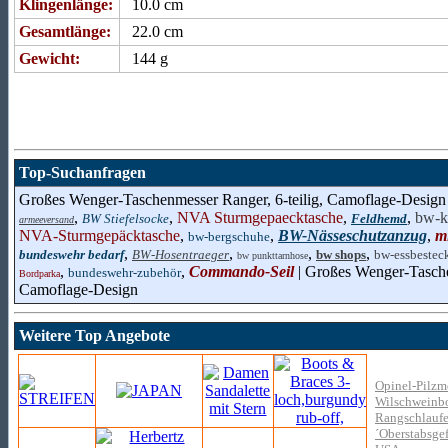
Klingenlänge:
10.0 cm
Gesamtlänge:
22.0 cm
Gewicht:
144 g
Top-Suchanfragen
Großes Wenger-Taschenmesser Ranger, 6-teilig, Camoflage-Design
,
,
NVA Sturmgepaecktasche
,
,
bw-k
BW Stiefelsocke
Feldhemd
armeeversand
NVA-Sturmgepäcktasche
,
,
BW-Nässeschutzanzug
,
m
bw-bergschuhe
,
,
,
,
bundeswehr bedarf
BW-Hosentraeger
bw shops
bw-essbestec
bw punkttarnhose
,
,
Commando-Seil
| Großes Wenger-Tasche
bundeswehr-zubehör
Bordparka
Camoflage-Design
Weitere Top Angebote
Opinel-Pilzme
Wilschweinbo
Rangschlaufe
´Oberstabsgef