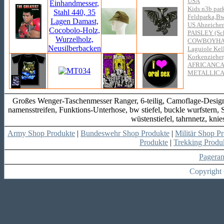
USA
Kids n3b park
Feldparka,Bw
US Abzeichen 
PAISLEY (Sc
COWBOYHA
Laguiole Kell
Korkenzieher
AFRICANCA
METALLIC
Großes Wenger-Taschenmesser Ranger, 6-teilig, Camoflage-Design, 
namensstreifen, Funktions-Unterhose, bw stiefel, buckle wurfstern, S
wüstenstiefel, tahrnnetz, kn
Army Shop Produkte
|
Bundeswehr Shop Produkte
|
Militär Shop P
Produkte
|
Trekking Produ
Pagera
Copyright