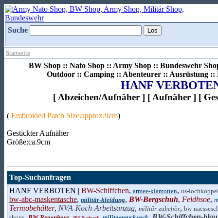
Suche
Startseite
BW Shop :: Nato Shop :: Army Shop :: Bundeswehr Shop 
Outdoor :: Camping :: Abenteurer :: Ausrüstung :
HANF VERBOTE
[
Abzeichen/Aufnäher
] [
Aufnäher
] [
Ges
(
Embroided Patch Size:approx.9cm
)
Gestickter Aufnäher
Größe:ca.9cm
Top-Suchanfragen
HANF VERBOTEN |
BW-Schiffchen
,
,
armee-klamotten
us-lochkoppe
bw-abc-maskentasche
,
,
BW-Bergschuh
,
Feldhsoe
,
militär-kleidung
m
Termobehälter
,
NVA-Koch-Arbeitsanzug
,
,
militär-zubehör
bw-naessesc
,
,
,
,
BW-Schiffchen-blau
shops
BW Regenhose
militaerrucksack
BW Rucksack