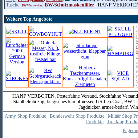
Tasche
,
,
BW-Schutzmaskenfilter
| HANF VERBOTE
BW Wintermütze
Weitere Top Angebote
U
J
J
K
HANF VERBOTEN, Posterfahne Versand, Stockfahne Versand, e
Stahlhelmbezug, belgisches kampfmesser, US-Pea-Coat, BW-T-Shi
Jagdnicker, armee-bedarf, Win
Army Shop Produkte
|
Bundeswehr Shop Produkte
|
Militär Shop P
Produkte
|
Trekking Produ
Pagera