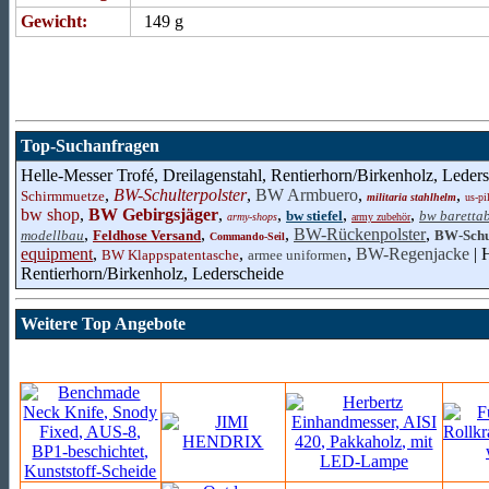
Gewicht:
149 g
Top-Suchanfragen
Helle-Messer Trofé, Dreilagenstahl, Rentierhorn/Birkenholz, Leders
,
BW-Schulterpolster
,
BW Armbuero
,
,
Schirmmuetze
militaria stahlhelm
us-pi
bw shop
,
BW Gebirgsjäger
,
,
,
,
bw stiefel
bw baretta
army-shops
army zubehör
,
,
,
BW-Rückenpolster
,
modellbau
Feldhose Versand
BW-Schul
Commando-Seil
equipment
,
,
,
BW-Regenjacke
| 
BW Klappspatentasche
armee uniformen
Rentierhorn/Birkenholz, Lederscheide
Weitere Top Angebote