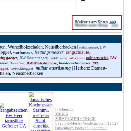
en, Wurzelholzschalen, Neusilberbacken |
,
BW
militärbestände
oppel
,
,
Rettungsmesser
,
rangschlaufe
,
wurfmesser
,
,
,
,
,
irgsjaeger
BW Hosentraeger
militaerstiefel
BW
bw-feldflasche
militärstiefel
,
,
,
,
maske
BW-Moleskinhose
bundeswehr-messer
Tacical Vest
NVA-
,
,
militär ausrüstung
| Herbertz Damast-
oppel
us-lochkoppel
halen, Neusilberbacken
Flachmann
TRUCK
SÜDSTAATEN + TRUCK
Laguiole-Messer Vendetta, Stahl 12C27,
Olivenholz, Edelstahl, Lederetui,