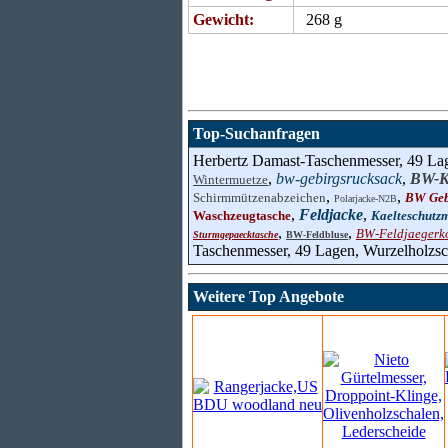
Gewicht:
268 g
Top-Suchanfragen
Herbertz Damast-Taschenmesser, 49 Lag
,
bw-gebirgsrucksack
,
BW-K
Wintermuetze
,
,
Schirmmützenabzeichen
BW Geb
Polarjacke-N2B
,
Feldjacke
,
Waschzeugtasche
Kaelteschutz
,
,
BW-Feldjaegerk
Sturmgepaecktasche
BW-Feldbluse
Taschenmesser, 49 Lagen, Wurzelholzsc
Weitere Top Angebote