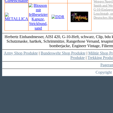
Wenger Nagelk
Smith and Wess
G-10-Einlagen
Leuchtstab, or
Deutsches Abz
Herbertz Einhandmesser, AISI 420, G-10-Heft, schwarz, Clip, bdu k
Schutzmaske, hartkek, Schrimmütze, Rangerhose Versand, tesapistol
bomberjacke, Engineer Vintage, Filiermes
Army Shop Produkte
|
Bundeswehr Shop Produkte
|
Militär Shop P
Produkte
|
Trekking Produ
Pagera
Copyright