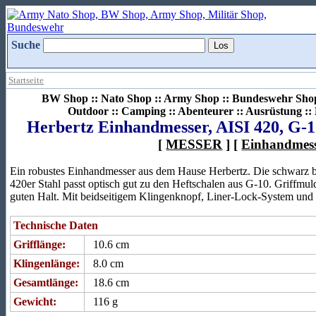
Suche
Startseite
BW Shop :: Nato Shop :: Army Shop :: Bundeswehr Shop 
Outdoor :: Camping :: Abenteurer :: Ausrüstung :
Herbertz Einhandmesser, AISI 420, G-1
[
MESSER
] [
Einhandmes
Ein robustes Einhandmesser aus dem Hause Herbertz. Die schwarz be
420er Stahl passt optisch gut zu den Heftschalen aus G-10. Griffmu
guten Halt. Mit beidseitigem Klingenknopf, Liner-Lock-System und 
Technische Daten
Grifflänge:
10.6 cm
Klingenlänge:
8.0 cm
Gesamtlänge:
18.6 cm
Gewicht:
116 g