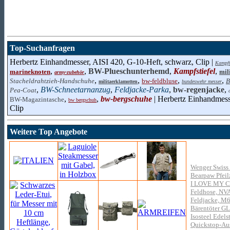
Top-Suchanfragen
Herbertz Einhandmesser, AISI 420, G-10-Heft, schwarz, Clip |
Kampft
,
,
BW-Plueschunterhemd
,
Kampfstiefel
,
marineknoten
mil
army-zubehör
,
,
,
,
Stacheldrahtzieh-Handschuhe
bw-feldbluse
B
militaerklamotten
bundeswehr messer
,
BW-Schneetarnanzug
,
Feldjacke-Parka
,
bw-regenjacke
,
Pea-Coat
,
,
bw-bergschuhe
| Herbertz Einhandmess
BW-Magazintasche
bw bergschuh
Clip
Weitere Top Angebote
Wenger Swiss 
Bearpaw Pfeil
I LOVE MY 
Feldhose, NV
Feldjacke, M6
Bärentöter G
Isosteel Edelst
Quickstop-Au