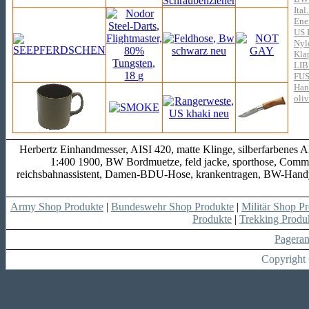
Ital
Ene
US 
Nyl
Kla
LI
FU
Han
oliv
Herbertz Einhandmesser, AISI 420, matte Klinge, silberfarbenes
1:400 1900, BW Bordmuetze, feld jacke, sporthose, Comma
reichsbahnassistent, Damen-BDU-Hose, krankentragen, BW-Handy
Army Shop Produkte
|
Bundeswehr Shop Produkte
|
Militär Shop P
Produkte
|
Trekking Produ
Pagera
Copyright