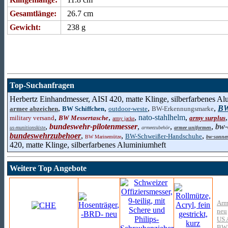
Gesamtlänge:
26.7 cm
Gewicht:
238 g
Top-Suchanfragen
Herbertz Einhandmesser, AISI 420, matte Klinge, silberfarbenes Al
,
,
,
,
BW
armee abzeichen
BW Schiffchen
outdoor-weste
BW-Erkennungsmarke
,
,
,
nato-stahlhelm
,
military versand
BW Messertasche
army surplus
army jacke
,
bundeswehr-pilotenmesser
,
,
,
bw-
us-munitionskiste
armeezubehör
armee uniformen
bundeswehrzubehoer
,
,
,
BW-Schweißer-Handschuhe
BW Marinemütze
bw-sonnen
420, matte Klinge, silberfarbenes Aluminiumheft
Weitere Top Angebote
Arm
neu
US A
BW 