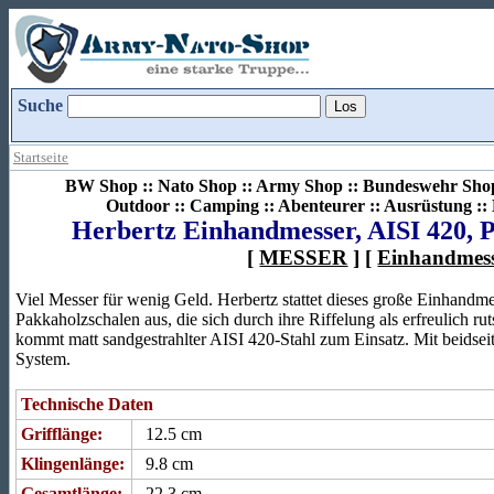
Suche
Startseite
BW Shop :: Nato Shop :: Army Shop :: Bundeswehr Shop 
Outdoor :: Camping :: Abenteurer :: Ausrüstung :
Herbertz Einhandmesser, AISI 420, Pa
[
MESSER
] [
Einhandmes
Viel Messer für wenig Geld. Herbertz stattet dieses große Einhandm
Pakkaholzschalen aus, die sich durch ihre Riffelung als erfreulich ru
kommt matt sandgestrahlter AISI 420-Stahl zum Einsatz. Mit beidse
System.
Technische Daten
Grifflänge:
12.5 cm
Klingenlänge:
9.8 cm
Gesamtlänge:
22.3 cm