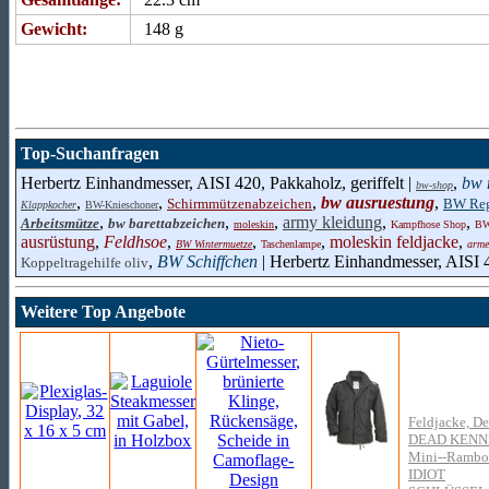
Gewicht:
148 g
Top-Suchanfragen
Herbertz Einhandmesser, AISI 420, Pakkaholz, geriffelt |
,
bw 
bw-shop
,
,
,
bw ausruestung
,
Schirmmützenabzeichen
BW Re
Klappkocher
BW-Knieschoner
,
,
,
army kleidung
,
,
Arbeitsmütze
bw barettabzeichen
moleskin
Kampfhose Shop
BW
ausrüstung
,
Feldhsoe
,
,
,
moleskin feldjacke
,
BW Wintermuetze
Taschenlampe
arme
,
BW Schiffchen
| Herbertz Einhandmesser, AISI 4
Koppeltragehilfe oliv
Weitere Top Angebote
Feldjacke, D
DEAD KENN
Mini--Rambom
IDIOT