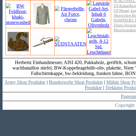
SCHLÜSSE
US Kampfhos
US Hemd, kur
Abzeichen B
HAMMERS 10
Zippo Feuerze
Munitionskis
Herbertz Einhandmesser, AISI 420, Pakkaholz, geriffelt, schut
wachbataillon stiefel, BW-Koppeltragehilfe-oliv, plakette, Nie
Fallschirmkappe, bw-bekleidung, franken fahne,
Army Shop Produkte
|
Bundeswehr Shop Produkte
|
Militär Shop P
Produkte
|
Trekking Produ
Pagera
Copyright