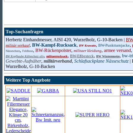
Top-Suchanfragen
Herbertz Einhandmesser, AISI 420, Wurzelholz, G-10-Backen |
BW-
,
BW-Kampf-Rucksack
,
,
,
militär verkauf
BW-Punkttarnjacke
BW Krawatte
,
,
BW-Rückenpolster
,
,
armee versand
militaer kleidung
Nässeschutz
Feldhose
,
,
,
,
bw-tr
BW-Eßbesteck
BW Kopfhaube Kälteschutz oliv
militaerrucksack
BW Wintermuetze
Gewebte-Aufnäher
,
militärverband
,
Schlafsackplane Nässeschutz
| 
Wurzelholz, G-10-Backen
Weitere Top Angebote