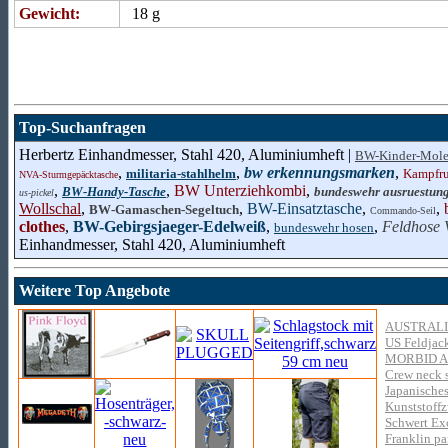
Gewicht:
18 g
Top-Suchanfragen
Herbertz Einhandmesser, Stahl 420, Aluminiumheft |
BW-Kinder-Mole
,
,
bw erkennungsmarken
,
militaria-stahlhelm
Kampfr
NVA-Sturmgepäcktasche
,
,
BW Unterziehkombi
,
BW-Handy-Tasche
bundeswehr ausruestun
us-pickel
Wollschal
,
,
BW-Einsatztasche
,
,
BW-Gamaschen-Segeltuch
Commando-Seil
clothes
,
BW-Gebirgsjaeger-Edelweiß
,
,
Feldhose 
bundeswehr hosen
Einhandmesser, Stahl 420, Aluminiumheft
Weitere Top Angebote
AUSTRAL
US Feldjac
MORBID 
Crew neck s
Japanisches
Kunststoff
Schwert Exca
Franklin pa