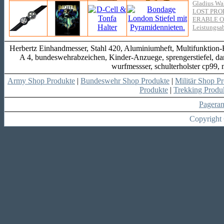
Gladius Wak
LOST PRO
ERABLE O
Leistungsa
Herbertz Einhandmesser, Stahl 420, Aluminiumheft, Multifunktion
A 4, bundeswehrabzeichen, Kinder-Anzuege, sprengerstiefel, da
wurfmessser, schulterholster cp99,
Army Shop Produkte
|
Bundeswehr Shop Produkte
|
Militär Shop P
Produkte
|
Trekking Produ
Pagera
Copyright