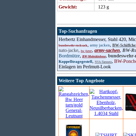
Gewicht:
123 g
Top-Suchanfragen
Herbertz Einhandmesser, Stahl 420, Mic
,
,
army jacken
BW-Schiffche
bundeswehr-rucksack
nato-jacke
,
,
army-sachen
,
BW-Ru
bw futter
Bordmütze
,
,
bundeswehr-
BW-Moleskinhose
,
,
BW-Poncho
Koppelltragegestell
NVA-Tarnnetz
Einlagen im Perlmutt-Look
Weitere Top Angebote