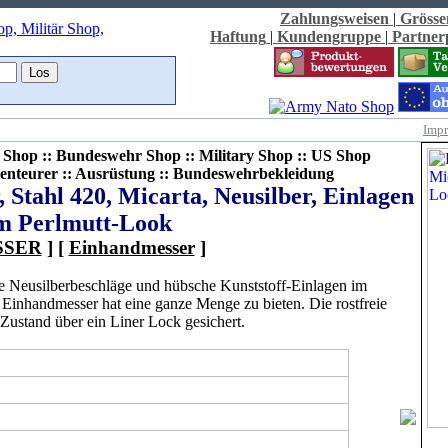
Zahlungsweisen
|
Grösse
Haftung
|
Kundengruppe
|
Partne
Imp
Shop :: Bundeswehr Shop :: Military Shop :: US Shop
enteurer :: Ausrüstung :: Bundeswehrbekleidung
Stahl 420, Micarta, Neusilber, Einlagen
m Perlmutt-Look
SSER
] [
Einhandmesser
]
ve Neusilberbeschläge und hübsche Kunststoff-Einlagen im
 Einhandmesser hat eine ganze Menge zu bieten. Die rostfreie
Zustand über ein Liner Lock gesichert.