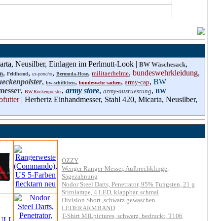
arta, Neusilber, Einlagen im Perlmutt-Look |
,
BW Wäschesack
,
,
,
,
,
bundeswehrkleidung
,
n
militaerhelme
Feldhemd
us-poncho
Bermuda-Hose
eckenpolster
,
,
,
,
BW
army-cap
bw-schiffchen
bundeswehr sachen
messer
,
,
army store
,
,
army-ausruestung
BW
BW-Rückenpolster
futter
| Herbertz Einhandmesser, Stahl 420, Micarta, Neusilber,
OZZY
Wenger Ranger-Messer, Aufbrechklinge,
Sägezahnung
Nodor Steel Darts, Penetrator, 95% Tungsten, 21 g
Stirnlampe, 4 LED, klappbar, schmal
Division Short ,schwarz gewaschen
LEDERARMBAND
T-Shirt MILpictures, schwarz, bedruckt, T106