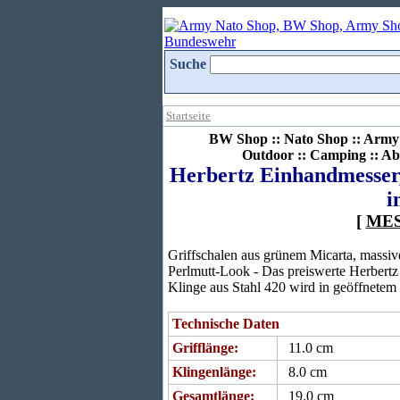
Suche
Startseite
BW Shop :: Nato Shop :: Army 
Outdoor :: Camping :: Ab
Herbertz Einhandmesser, 
i
[
ME
Griffschalen aus grünem Micarta, massi
Perlmutt-Look - Das preiswerte Herbertz
Klinge aus Stahl 420 wird in geöffnetem 
Technische Daten
Grifflänge:
11.0 cm
Klingenlänge:
8.0 cm
Gesamtlänge:
19.0 cm