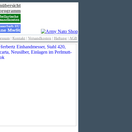
nübersicht
rprogramm
ressum
|
Kontakt
|
Versandkosten
|
Haftung
|
AGB