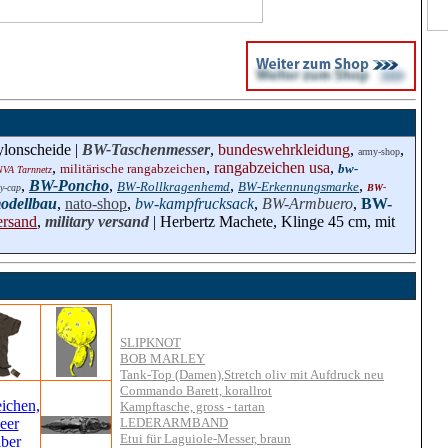
ylonscheide |
BW-Taschenmesser
,
bundeswehrkleidung
,
,
army-shop
,
,
rangabzeichen usa
,
militärische rangabzeichen
bw-
NVA Tarnnetz
,
BW-Poncho
,
,
,
BW-Rollkragenhemd
BW-Erkennungsmarke
y-cap
BW-
modellbau
,
nato-shop
,
bw-kampfrucksack
,
BW-Armbuero
,
BW-
ersand
,
military versand
| Herbertz Machete, Klinge 45 cm, mit
SLIPKNOT
BOB MARLEY
Tank-Top (Damen),Stretch oliv mit Aufdruck neu
Commando Barett, korallrot
Kampftasche, gross - tartan
LEDERARMBAND
Etui für Laguiole-Messer, braun