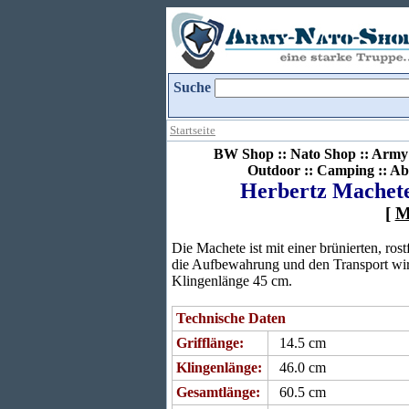
Suche
Startseite
BW Shop :: Nato Shop :: Army 
Outdoor :: Camping :: Ab
Herbertz Machete
[
M
Die Machete ist mit einer brünierten, ros
die Aufbewahrung und den Transport wird
Klingenlänge 45 cm.
Technische Daten
Grifflänge:
14.5 cm
Klingenlänge:
46.0 cm
Gesamtlänge:
60.5 cm