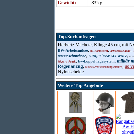
Gewicht:
835 g
Top-Suchanfragen
Herbertz Machete, Klinge 45 cm, mit N
,
,
,
BW-Arbeitsmütze
militäruniform
armeebekleidung
,
rangerhose schwarz
,
naesseschutzhose
arm
,
,
militär 
bw-koppeltragesystem
Jägerrucksack
Regenanzug
,
,
us-v
bundeswehr erkennungsmarken
Nylonscheide
Weitere Top Angebote