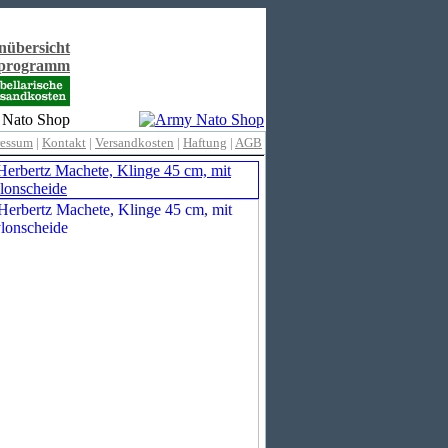
nübersicht
rprogramm
ressum
|
Kontakt
|
Versandkosten
|
Haftung
|
AGB