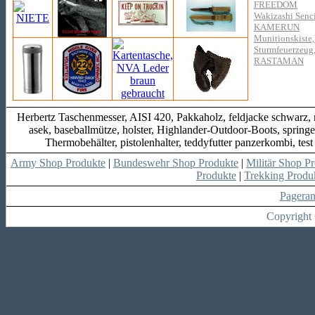
FREEDOM
Wakizashi Senci
KAMERUN
Munitionskiste,
Sturmfeuerzeug, 
RASTAMAN
Herbertz Taschenmesser, AISI 420, Pakkaholz, feldjacke schwarz, 
asek, baseballmütze, holster, Highlander-Outdoor-Boots, springer
Thermobehälter, pistolenhalter, teddyfutter panzerkombi, test s
Army Shop Produkte
|
Bundeswehr Shop Produkte
|
Militär Shop P
Produkte
|
Trekking Produ
Pagera
Copyright