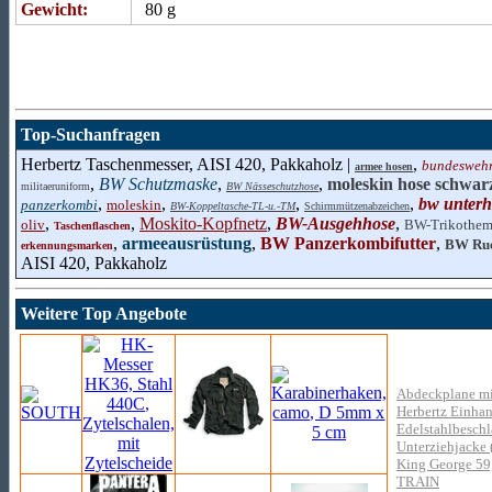
Gewicht:
80 g
Top-Suchanfragen
Herbertz Taschenmesser, AISI 420, Pakkaholz |
,
bundesweh
armee hosen
,
BW Schutzmaske
,
,
moleskin hose schwar
militaeruniform
BW Nässeschutzhose
,
,
,
,
bw unter
panzerkombi
moleskin
BW-Koppeltasche-TL-u.-TM
Schirmmützenabzeichen
,
,
Moskito-Kopfnetz
,
BW-Ausgehhose
,
oliv
BW-Trikothe
Taschenflaschen
,
armeeausrüstung
,
BW Panzerkombifutter
,
BW Ru
erkennungsmarken
AISI 420, Pakkaholz
Weitere Top Angebote
Abdeckplane mi
Herbertz Einhan
Edelstahlbesch
Unterziehjacke 
King George 59,
TRAIN