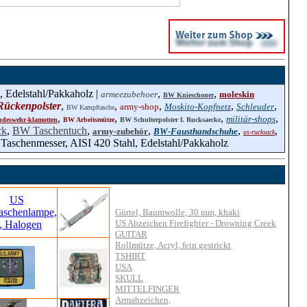
, Edelstahl/Pakkaholz |
,
,
armeezubehoer
moleskin
BW Knieschoner
ückenpolster
,
,
,
,
,
army-shop
Moskito-Kopfnetz
Schleuder
BW Kampftasche
,
,
,
,
militär-shops
deswehr-klamotten
BW Arbeitsmütze
BW Schulterpolster f. Rucksaecke
ck
,
BW Taschentuch
,
,
,
,
army-zubehör
BW-Fausthandschuhe
us-rucksack
 Taschenmesser, AISI 420 Stahl, Edelstahl/Pakkaholz
Gürtel, Baumwolle, 30 mm, khaki
US Abzeichen Firefighter - Drowning Creek
GUITAR
Rollmütze, Acryl, fein gestrickt
TSHIRT
USA
SKULL
MITTELFINGER
Armabzeichen,