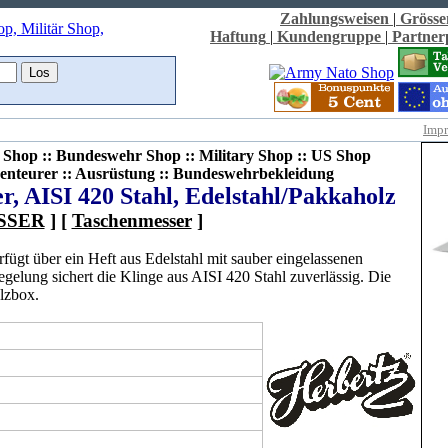
Zahlungsweisen
|
Grösse
Haftung
|
Kundengruppe
|
Partne
Imp
Shop :: Bundeswehr Shop :: Military Shop :: US Shop
enteurer :: Ausrüstung :: Bundeswehrbekleidung
, AISI 420 Stahl, Edelstahl/Pakkaholz
SSER
] [
Taschenmesser
]
ügt über ein Heft aus Edelstahl mit sauber eingelassenen
gelung sichert die Klinge aus AISI 420 Stahl zuverlässig. Die
olzbox.