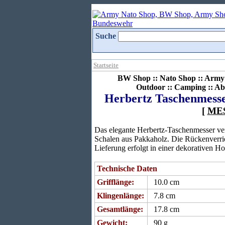
Suche
Startseite
BW Shop :: Nato Shop :: Army 
Outdoor :: Camping :: Ab
Herbertz Taschenmesser
[
ME
Das elegante Herbertz-Taschenmesser verf
Schalen aus Pakkaholz. Die Rückenverrie
Lieferung erfolgt in einer dekorativen H
Technische Daten
Grifflänge:
10.0 cm
Klingenlänge:
7.8 cm
Gesamtlänge:
17.8 cm
Gewicht:
90 g