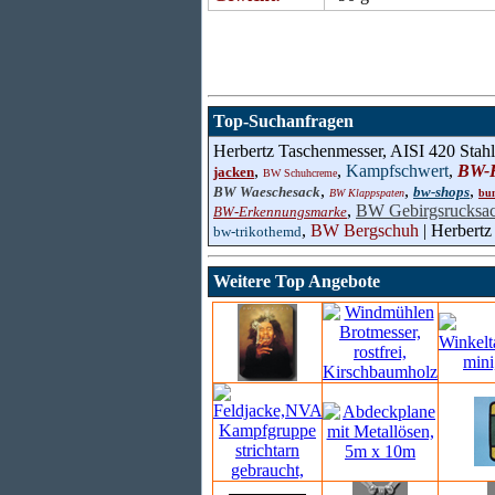
Top-Suchanfragen
Herbertz Taschenmesser, AISI 420 Stahl
,
,
Kampfschwert
,
BW-R
jacken
BW Schuhcreme
,
,
,
BW Waeschesack
bw-shops
BW Klappspaten
bun
,
BW Gebirgsrucksa
BW-Erkennungsmarke
,
BW Bergschuh
| Herbertz
bw-trikothemd
Weitere Top Angebote