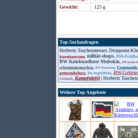
Gewicht:
125 g
Top-Suchanfragen
Herbertz Taschenmesser, Droppoint-Kli
,
militär-shops
,
NVA-Feldfla
Koppeltragesystem
BW Kniebundhose Moleskin
,
BW-Socken-K
,
,
erkennungsmarken
Commando 
BW Butterdose
,
,
BW-Gebirgs
armeezubehoer
bw-regenhose
,
Kampfstiefel
| Herbertz Taschen
versand
Weitere Top Angebote