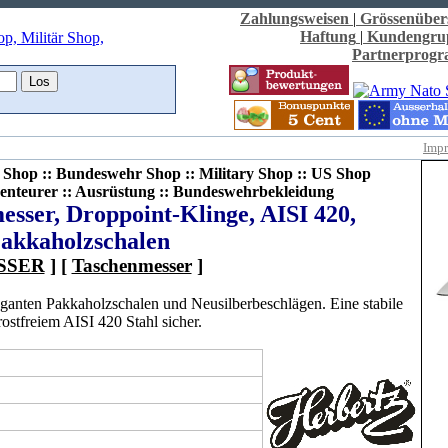
Zahlungsweisen
|
Grössenüber
Haftung
|
Kundengru
Partnerprog
Imp
Shop :: Bundeswehr Shop :: Military Shop :: US Shop
enteurer :: Ausrüstung :: Bundeswehrbekleidung
sser, Droppoint-Klinge, AISI 420,
akkaholzschalen
SSER
] [
Taschenmesser
]
eganten Pakkaholzschalen und Neusilberbeschlägen. Eine stabile
rostfreiem AISI 420 Stahl sicher.