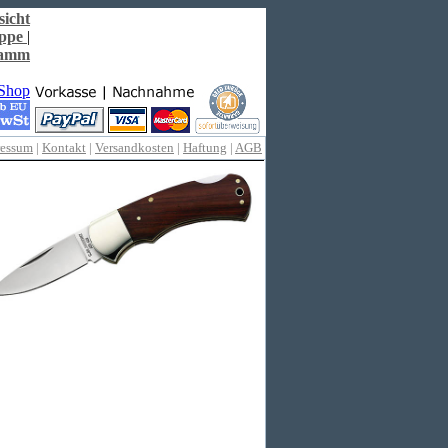
sicht
ppe
|
ramm
ressum
|
Kontakt
|
Versandkosten
|
Haftung
|
AGB