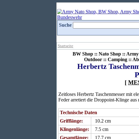
Suche
Startseite
BW Shop :: Nato Shop :: Army 
Outdoor :: Camping :: Ab
Herbertz Taschenme
P
[
ME
Zeitloses Herbertz Taschenmesser mit el
Feder arretiert die Droppoint-Klinge aus 
Technische Daten
Grifflänge:
10.2 cm
Klingenlänge:
7.5 cm
Gesamtlänge:
17.7 cm