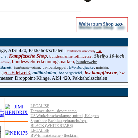
nge, AISI 420, Pakkaholzschalen |
,
militärische abzeichen
BW
,
Kampftasche Shop
,
,
Shellys 10-loch
,
sche
bundesmarine rollmuetze
,
bundeswehr erkennungsmarken
,
bundeswehr
eilferse
,
,
,
,
,
Barett
us-lochkoppel
BW-Bordjacke
bundeswehr verkauf
moleskin
jäger-Edelweiß
,
militärladen
,
,
bw kampftasche
,
bw bergstiefel
bw-
messer, Droppoint-Klinge, AISI 420, Pakkaholzschalen
LEGALISE
Terrance short - desert camo
US Winkeltaschenlampe, mittel, Halogen
Sporthose,Bw blau gebraucht/rep.,
BLACK (WHITE STARS)
LEGALISE
BW-Einsatztasche - flecktarn