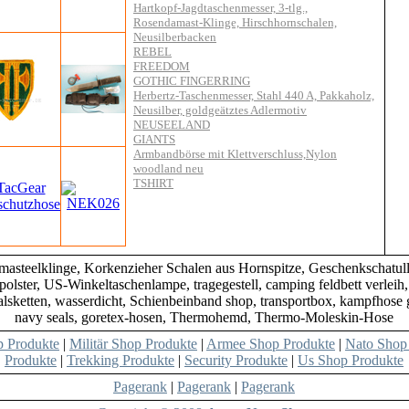
Hartkopf-Jagdtaschenmesser, 3-tlg.,
Rosendamast-Klinge, Hirschhornschalen,
Neusilberbacken
REBEL
FREEDOM
GOTHIC FINGERRING
Herbertz-Taschenmesser, Stahl 440 A, Pakkaholz,
Neusilber, goldgeätztes Adlermotiv
NEUSEELAND
GIANTS
Armbandbörse mit Klettverschluss,Nylon
woodland neu
TSHIRT
masteelklinge, Korkenzieher Schalen aus Hornspitze, Geschenkschatul
ter, US-Winkeltaschenlampe, tragegestell, camping feldbett verleih,
alsketten, wasserdicht, Schienbeinband shop, transportbox, kampfhose 
navy seals, goretex-hosen, Thermohemd, Thermo-Moleskin-Hose
 Produkte
|
Militär Shop Produkte
|
Armee Shop Produkte
|
Nato Shop
Produkte
|
Trekking Produkte
|
Security Produkte
|
Us Shop Produkte
Pagerank
|
Pagerank
|
Pagerank