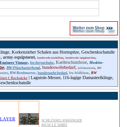
linge, Korkenzieher Schalen aus Hornspitze, Geschenkschatulle
,
army-equipment
,
,
,
e
bundeswehr-modellbau
bundeswehr rangabzeichen
,
,
Kaelteschutzhose
,
Engineer Vintage
bw-bergschuhe
Moskito-
ze
,
,
bundeswehrbedarf
,
,
BW-Plüschunterhemd
militärrucksack
BW
,
,
,
,
esser
BW-Bordmuetze
bundeswehr-bedarf
bw feldbluse
BW
| Laguiole-Messer, 116-lagige Damasteelklinge,
ster f. Rucksäcke
Geschenkschatulle
SCHLÜSSELANHÄNGER
MUSCLE SHIRT