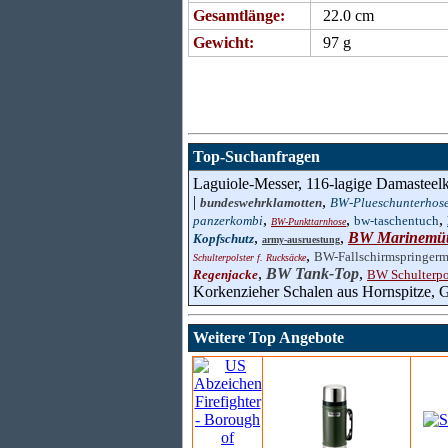
Gesamtlänge:
22.0 cm
Gewicht:
97 g
Top-Suchanfragen
Laguiole-Messer, 116-lagige Damasteelk
|
,
bundeswehrklamotten
BW-Plueschunterhos
,
,
,
panzerkombi
bw-taschentuch
BW-Punkttarnhose
,
,
BW Marinemüt
Kopfschutz
army-ausruestung
,
BW-Fallschirmspringerm
Schulterpolster f. Rucksäcke
,
BW Tank-Top
,
Regenjacke
BW Schulterpol
Korkenzieher Schalen aus Hornspitze, 
Weitere Top Angebote