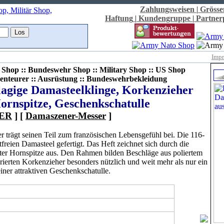
Zahlungsweisen
|
Grösse
Haftung
|
Kundengruppe
|
Partne
Imp
Shop :: Bundeswehr Shop :: Military Shop :: US Shop
enteurer :: Ausrüstung :: Bundeswehrbekleidung
lagige Damasteelklinge, Korkenzieher
ornspitze, Geschenkschatulle
ER
] [
Damaszener-Messer
]
r trägt seinen Teil zum französischen Lebensgefühl bei. Die 116-
freien Damasteel gefertigt. Das Heft zeichnet sich durch die
chter Hornspitze aus. Den Rahmen bilden Beschläge aus poliertem
grierten Korkenzieher besonders nützlich und weit mehr als nur ein
iner attraktiven Geschenkschatulle.