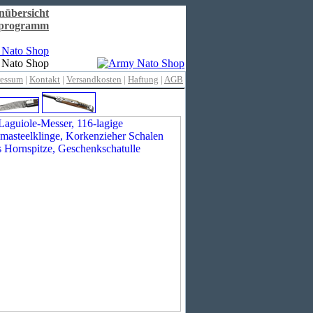
nübersicht
rprogramm
ressum
|
Kontakt
|
Versandkosten
|
Haftung
|
AGB