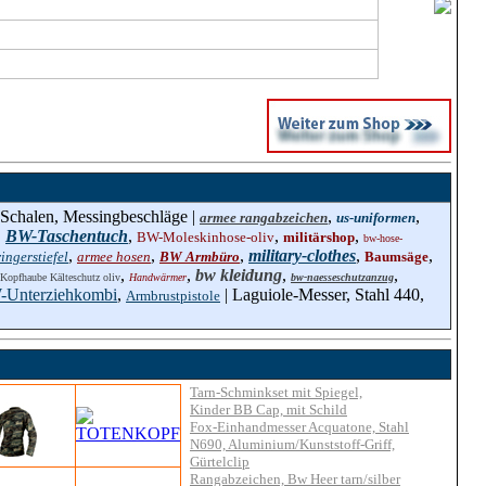
-Schalen, Messingbeschläge |
,
,
armee rangabzeichen
us-uniformen
,
BW-Taschentuch
,
,
,
BW-Moleskinhose-oliv
militärshop
bw-hose-
,
,
,
military-clothes
,
,
ngerstiefel
armee hosen
BW Armbüro
Baumsäge
,
,
bw kleidung
,
,
opfhaube Kälteschutz oliv
Handwärmer
bw-naesseschutzanzug
Unterziehkombi
,
| Laguiole-Messer, Stahl 440,
Armbrustpistole
Tarn-Schminkset mit Spiegel,
Kinder BB Cap, mit Schild
Fox-Einhandmesser Acquatone, Stahl
N690, Aluminium/Kunststoff-Griff,
Gürtelclip
Rangabzeichen, Bw Heer tarn/silber