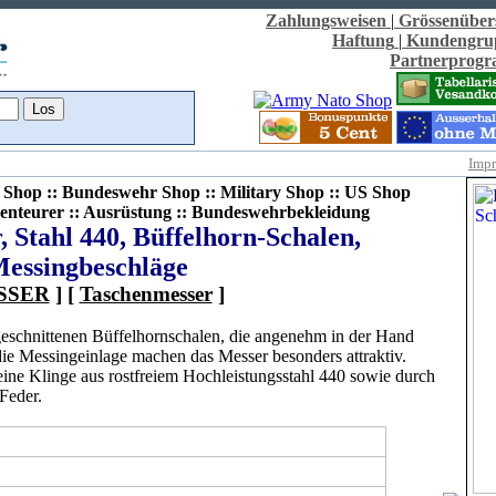
Zahlungsweisen
|
Grössenüber
Haftung
|
Kundengru
Partnerprog
Imp
Shop :: Bundeswehr Shop :: Military Shop :: US Shop
enteurer :: Ausrüstung :: Bundeswehrbekleidung
 Stahl 440, Büffelhorn-Schalen,
essingbeschläge
SSER
] [
Taschenmesser
]
geschnittenen Büffelhornschalen, die angenehm in der Hand
ie Messingeinlage machen das Messer besonders attraktiv.
ine Klinge aus rostfreiem Hochleistungsstahl 440 sowie durch
Feder.