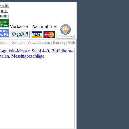
sicht
ppe
|
ramm
ressum
|
Kontakt
|
Versandkosten
|
Haftung
|
AGB