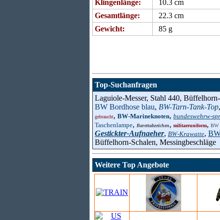
Klingenlänge:
10.3 cm
Gesamtlänge:
22.3 cm
Gewicht:
85 g
Top-Suchanfragen
Laguiole-Messer, Stahl 440, Büffelhorn
BW Bordhose blau
,
BW-Tarn-Tank-Top
,
,
BW-Marineknoten
bundeswehrw-spri
gebraucht
,
,
,
Taschenlampe
Barettabzeichen
militaeruniform
BW K
Gestickter-Aufnaeher
,
,
BW-
BW-Krawatte
Büffelhorn-Schalen, Messingbeschläge
Weitere Top Angebote