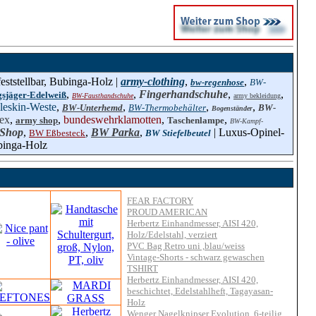
eststellbar, Bubinga-Holz |
army-clothing
,
,
bw-regenhose
BW-
,
,
Fingerhandschuhe
,
,
sjäger-Edelweiß
BW-Fausthandschuhe
army bekleidung
eskin-Weste
,
,
,
,
BW-Unterhemd
BW-Thermobehälter
BW-
Bogenständer
ex
,
,
bundeswehrklamotten
,
,
army shop
Taschenlampe
BW-Kampf-
 Shop
,
,
BW Parka
,
| Luxus-Opinel-
BW Eßbesteck
BW Stiefelbeutel
ubinga-Holz
FEAR FACTORY
PROUD AMERICAN
Herbertz Einhandmesser, AISI 420,
Holz/Edelstahl, verziert
PVC Bag Retro uni ,blau/weiss
Vintage-Shorts - schwarz gewaschen
TSHIRT
Herbertz Einhandmesser, AISI 420,
beschichtet, Edelstahlheft, Tagayasan-
Holz
Wenger Nagelknipser Evolution, 6-teilig,