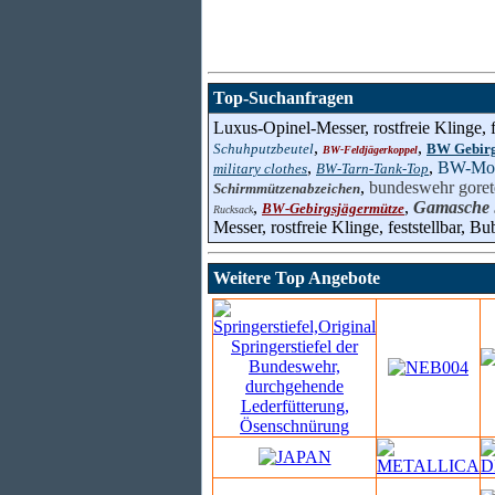
Top-Suchanfragen
Luxus-Opinel-Messer, rostfreie Klinge, f
,
,
Schuhputzbeutel
BW Gebirg
BW-Feldjägerkoppel
,
,
BW-Mol
military clothes
BW-Tarn-Tank-Top
,
bundeswehr goret
Schirmmützenabzeichen
,
,
Gamasche
BW-Gebirgsjägermütze
Rucksack
Messer, rostfreie Klinge, feststellbar, B
Weitere Top Angebote