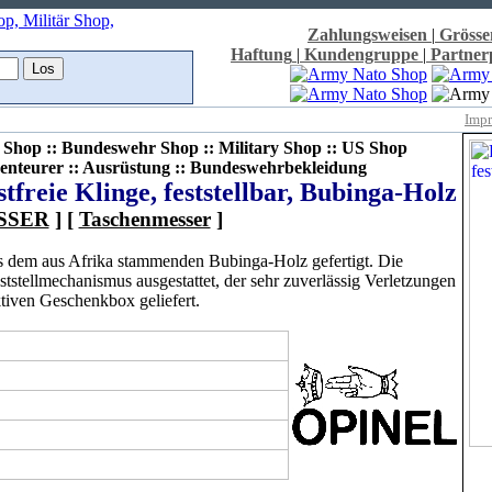
Zahlungsweisen
|
Grösse
Haftung
|
Kundengruppe
|
Partne
Imp
Shop :: Bundeswehr Shop :: Military Shop :: US Shop
enteurer :: Ausrüstung :: Bundeswehrbekleidung
tfreie Klinge, feststellbar, Bubinga-Holz
SSER
] [
Taschenmesser
]
us dem aus Afrika stammenden Bubinga-Holz gefertigt. Die
ststellmechanismus ausgestattet, der sehr zuverlässig Verletzungen
ktiven Geschenkbox geliefert.