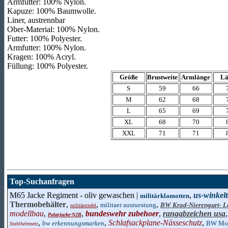
Armfutter: 100% Nylon.
Kapuze: 100% Baumwolle.
Liner, austrennbar
Ober-Material: 100% Nylon.
Futter: 100% Polyester.
Armfutter: 100% Nylon.
Kragen: 100% Acryl.
Füllung: 100% Polyester.
Größe
Brustweite
Armlänge
Lä
S
59
66
M
62
68
L
65
69
XL
68
70
XXL
71
71
Top-Suchanfragen
M65 Jacke Regiment - oliv gewaschen |
,
us-winkel
militärklamotten
Thermobehälter
,
,
,
militaer ausruestung
BW Krad-Nierengurt- L
militärstiefel
modellbau
,
,
bundeswehr zubehoer
,
rangabzeichen usa
Polarjacke-N2B
,
,
Schlafsackplane-Nässeschutz
,
bw erkennungsmarken
BW Mol
Stahlhelmnetz