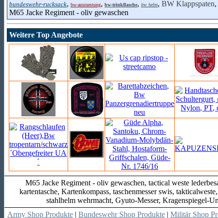
,
,
,
,
BW Klappspaten
bundeswehr-rucksack
bw-ausruestung
bw-trinkflasche
bw helm
M65 Jacke Regiment - oliv gewaschen
Weitere Top Angebote
M65 Jacke Regiment - oliv gewaschen, tactical weste lederbes
kartentasche, Kartenkompass, taschenmesser swis, takticalwest
stahlhelm wehrmacht, Gyuto-Messer, Kragenspiegel-Un
Army Shop Produkte
|
Bundeswehr Shop Produkte
|
Militär Shop P