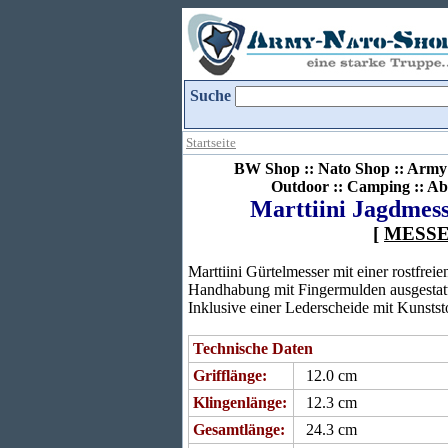
Suche
Startseite
BW Shop :: Nato Shop :: Army 
Outdoor :: Camping :: Ab
Marttiini Jagdmess
[
MESS
Marttiini Gürtelmesser mit einer rostfrei
Handhabung mit Fingermulden ausgestattet 
Inklusive einer Lederscheide mit Kunststo
Technische Daten
Grifflänge:
12.0 cm
Klingenlänge:
12.3 cm
Gesamtlänge:
24.3 cm