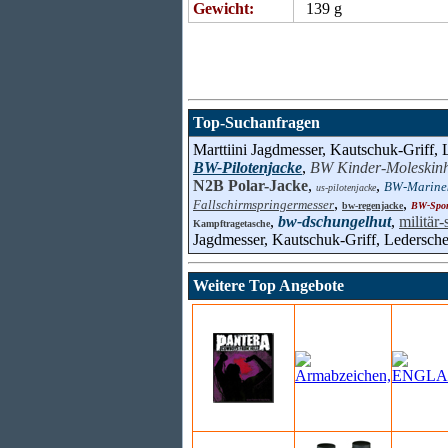
Gewicht:
139 g
Top-Suchanfragen
Marttiini Jagdmesser, Kautschuk-Griff, 
BW-Pilotenjacke
,
BW Kinder-Moleskin
N2B Polar-Jacke
,
,
BW-Marine
us-pilotenjacke
,
,
Fallschirmspringermesser
bw-regenjacke
BW-Spo
,
bw-dschungelhut
,
militär
Kampftragetasche
Jagdmesser, Kautschuk-Griff, Ledersche
Weitere Top Angebote