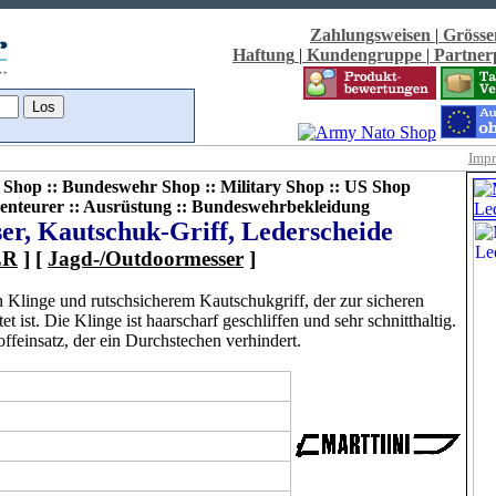
Zahlungsweisen
|
Grösse
Haftung
|
Kundengruppe
|
Partne
Imp
Shop :: Bundeswehr Shop :: Military Shop :: US Shop
enteurer :: Ausrüstung :: Bundeswehrbekleidung
er, Kautschuk-Griff, Lederscheide
ER
] [
Jagd-/Outdoormesser
]
en Klinge und rutschsicherem Kautschukgriff, der zur sicheren
ist. Die Klinge ist haarscharf geschliffen und sehr schnitthaltig.
ffeinsatz, der ein Durchstechen verhindert.