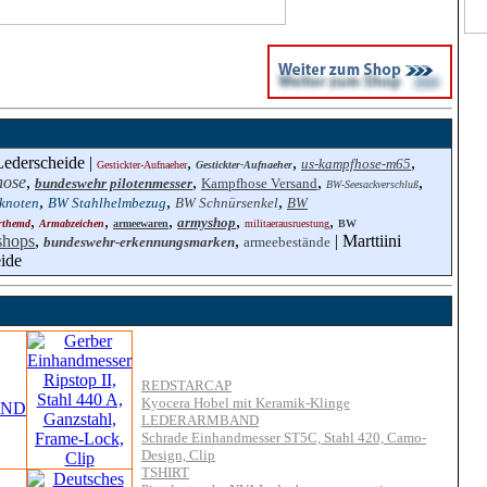
Lederscheide |
,
,
,
us-kampfhose-m65
Gestickter-Aufnaeher
Gestickter-Aufnaeher
hose
,
,
,
,
bundeswehr pilotenmesser
Kampfhose Versand
BW-Seesackverschluß
,
,
,
knoten
BW Stahlhelmbezug
BW Schnürsenkel
BW
,
,
,
,
,
armyshop
rthemd
Armabzeichen
armeewaren
militaerausruestung
BW
-shops
,
,
| Marttiini
bundeswehr-erkennungsmarken
armeebestände
ide
REDSTARCAP
Kyocera Hobel mit Keramik-Klinge
LEDERARMBAND
Schrade Einhandmesser ST5C, Stahl 420, Camo-
Design, Clip
TSHIRT